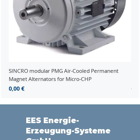
SINCRO modular PMG Air-Cooled Permanent
PMG
Magnet Alternators for Micro-CHP
Mic
Precio
Pre
0,00 €
0,0
EES Energie-
Erzeugung-Systeme