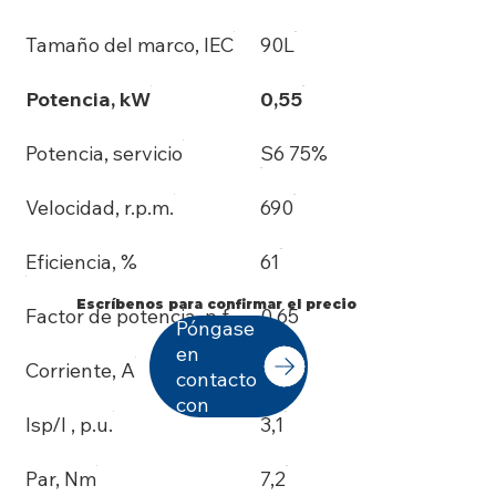
Tamaño del marco, IEC
90L
Potencia, kW
0,55
Potencia, servicio
S6 75%
Velocidad, r.p.m.
690
Eficiencia, %
61
Escríbenos para confirmar el precio
Factor de potencia, p.f.
0,65
Póngase
en
Corriente, A
2,1
contacto
con
Isp/I , p.u.
3,1
Par, Nm
7,2