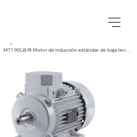
>
MT1 90LB/8 Motor de inducción estándar de baja tensión CA 0,55 kW - trifásico / 8 polos