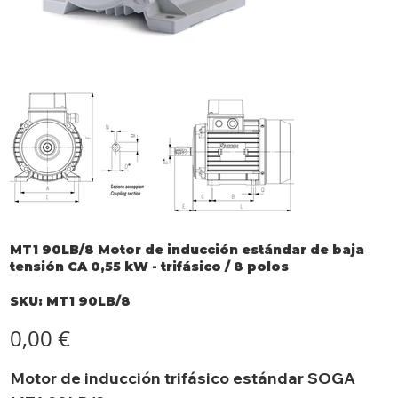
MT1 90LB/8 Motor de inducción estándar de baja
tensión CA 0,55 kW - trifásico / 8 polos
SKU
SKU:
MT1 90LB/8
MT1
90LB/8
Precio
0,00 €
Motor de inducción trifásico estándar SOGA