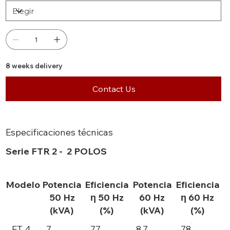
8 weeks delivery
Contact Us
Especificaciones técnicas
Serie FTR 2 - 2 POLOS
Modelo
Potencia
Eficiencia
Potencia
Eficiencia
50 Hz
η 50 Hz
60 Hz
η 60 Hz
(kVA)
(%)
(kVA)
(%)
FT 4
7
77
8,7
78