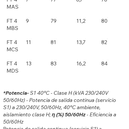
MAS
FT 4
9
79
11,2
80
MBS
FT 4
11
81
13,7
82
MCS
FT 4
13
83
16,2
84
MDS
*Potencia-
S1 40°C - Clase H (kVA 230/240V
50/60Hz) - Potencia de salida continua (servicio
S1) a 230/240V, 50/60Hz, 40°C ambiente,
aislamiento clase H;
η (%) 50/60Hz
- Eficiencia a
50/60Hz
Potencia de salida continua (servicio S1) a