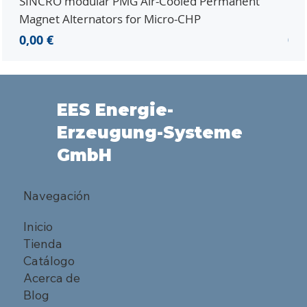
SINCRO modular PMG Air-Cooled Permanent
PMG
Magnet Alternators for Micro-CHP
Mic
Precio
Pre
0,00 €
0,0
EES Energie-
Erzeugung-Systeme
GmbH
Navegación
Inicio
Tienda
Catálogo
Acerca de
Blog