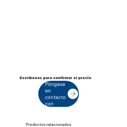
Escríbenos para confirmar el precio
Póngase
en
contacto
con
Productos relacionados