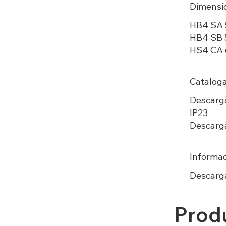
Dimensi
HB4 SA
HB4 SB 
HS4 CA
Catalog
Descarg
IP23
Descarga
Informac
Descarg
Prod