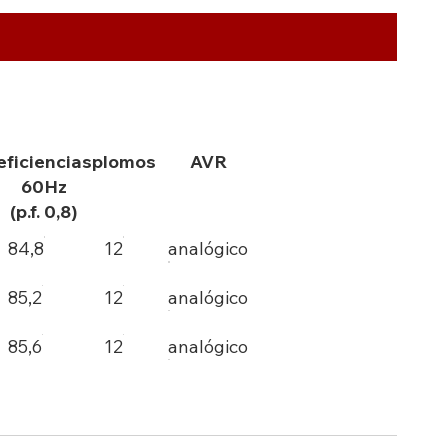
eficiencias
plomos
AVR
60Hz
(p.f. 0,8)
84,8
12
analógico
85,2
12
analógico
85,6
12
analógico