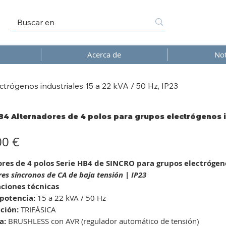
Acerca de
Not
trógenos industriales 15 a 22 kVA / 50 Hz, IP23
B4 Alternadores de 4 polos para grupos electrógenos ind
00 €
res de 4 polos Serie HB4 de SINCRO para grupos electrógenos
es síncronos de CA de baja tensión | IP23
aciones técnicas
potencia:
15 a 22 kVA / 50 Hz
ción:
TRIFÁSICA
a:
BRUSHLESS con AVR (regulador automático de tensión)