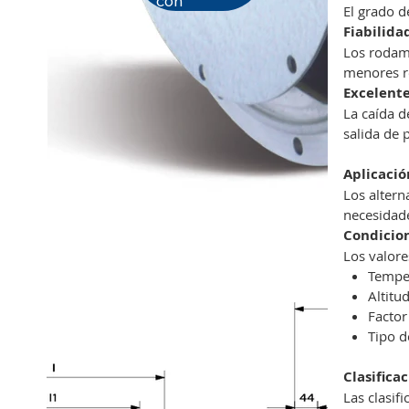
con
El grado d
Fiabilida
Los rodam
menores r
Excelente
La caída d
salida de 
Aplicació
Los altern
necesidade
Condicio
Los valore
Tempe
Altitu
Factor
Tipo d
Clasifica
Las clasif