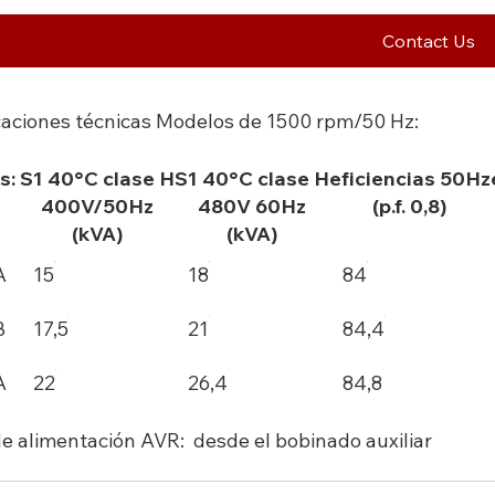
Contact Us
caciones técnicas Modelos de 1500 rpm/50 Hz:
s:
S1 40°C clase H
S1 40°C clase H
eficiencias 50Hz
400V/50Hz
480V 60Hz
(p.f. 0,8)
(kVA)
(kVA)
A
15
18
84
B
17,5
21
84,4
A
22
26,4
84,8
e alimentación AVR: desde el bobinado auxiliar