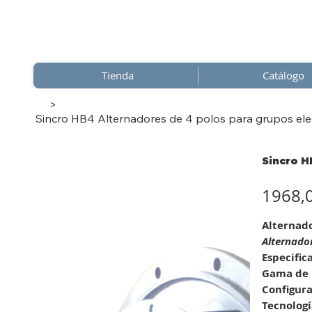
Tienda
Catálogo
>
Sincro HB4 Alternadores de 4 polos para grupos elec
Sincro H
Precio
1968,
Alternado
Alternador
Especific
Gama de 
Configura
Tecnologí