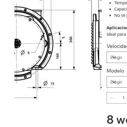
Tempe
Capaci
No se 
Aplicacio
Ideal para
Velocid
Modelo
8 w