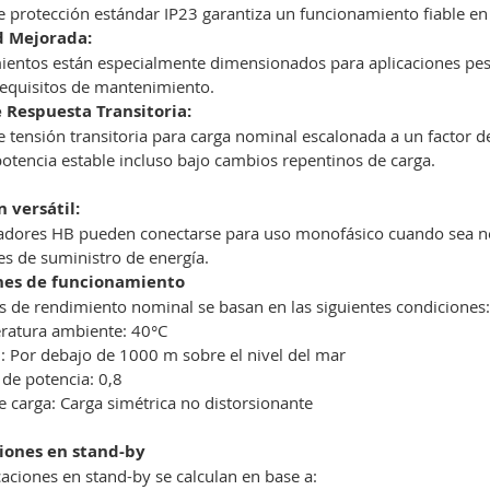
e protección estándar IP23 garantiza un funcionamiento fiable en
d Mejorada:
ientos están especialmente dimensionados para aplicaciones pes
equisitos de mantenimiento.
 Respuesta Transitoria:
e tensión transitoria para carga nominal escalonada a un factor 
potencia estable incluso bajo cambios repentinos de carga.
n versátil:
adores HB pueden conectarse para uso monofásico cuando sea nece
s de suministro de energía.
nes de funcionamiento
s de rendimiento nominal se basan en las siguientes condiciones
ratura ambiente: 40°C
d: Por debajo de 1000 m sobre el nivel del mar
 de potencia: 0,8
e carga: Carga simétrica no distorsionante
ciones en stand-by
icaciones en stand-by se calculan en base a: