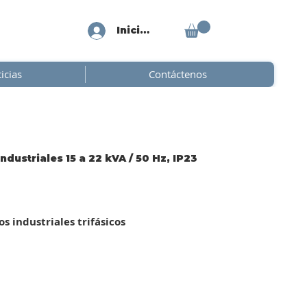
Iniciar sesión
icias
Contáctenos
ustriales 15 a 22 kVA / 50 Hz, IP23
 industriales trifásicos