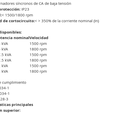
rnadores síncronos de CA de baja tensión
protección:
IP23
:
< 1500/1800 rpm
 de cortocircuito:
< > 350% de la corriente nominal (In)
isponibles:
otencia nominal
Velocidad
5 kVA
1500 rpm
5 kVA
1800 rpm
.5 kVA
1500 rpm
.5 kVA
1800 rpm
2 kVA
1500 rpm
2 kVA
1800 rpm
e cumplimiento
034-1
0034-1
528-3
sticas principales
n superior: