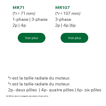
MR71
MR107
(*
r=
71 mm
)
(*
r=
107 mm
)
1-phase | 3-phase
3-phase
2p | 4p
2p | 4p |6p
Voir plus
Voir plus
*
r
est la taille radiale du moteur.
*
r
est la taille radiale du moteur.
2p- deux pôles | 4p- quatre pôles | 6p- six pôles
Ou filtrer dans le magasin par phase et par pôle:
.