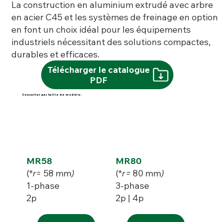
La construction en aluminium extrudé avec arbre
en acier C45 et les systèmes de freinage en option
en font un choix idéal pour les équipements
industriels nécessitant des solutions compactes,
durables et efficaces.
Télécharger le catalogue
PDF
Consulter par taille de modèle:
MR58
MR80
(*
r
= 58
mm
)
(*
r=
80 mm
)
1-phase
3-phase
2p
2p | 4p