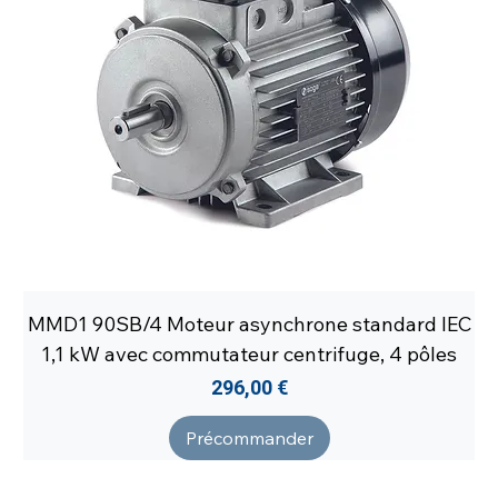
MMD1 90SB/4 Moteur asynchrone standard IEC
1,1 kW avec commutateur centrifuge, 4 pôles
Prix
296,00 €
Précommander