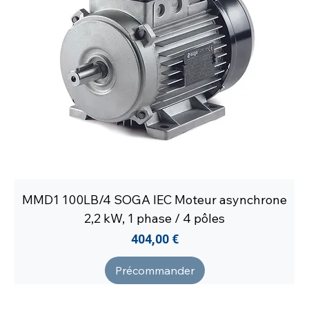
MMD1 100LB/4 SOGA IEC Moteur asynchrone
2,2 kW, 1 phase / 4 pôles
Prix
404,00 €
Précommander