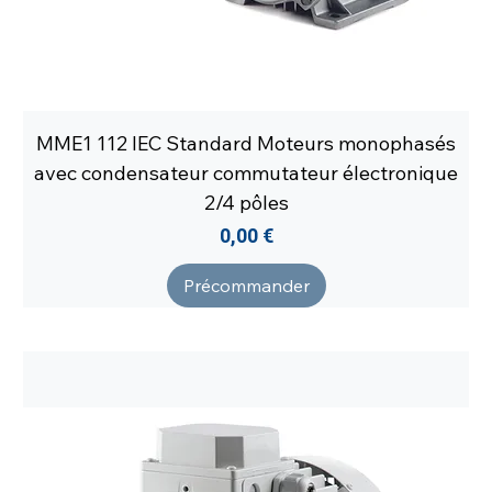
MME1 112 IEC Standard Moteurs monophasés
avec condensateur commutateur électronique
2/4 pôles
Prix
0,00 €
Précommander