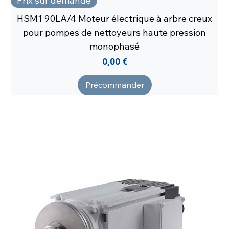
Prix sur demande
HSM1 90LA/4 Moteur électrique à arbre creux
pour pompes de nettoyeurs haute pression
monophasé
Prix
0,00 €
Précommander