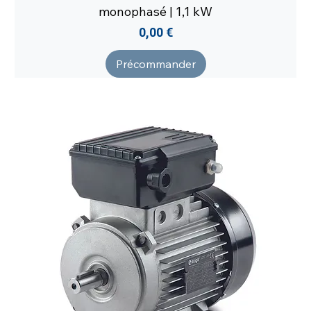
monophasé | 1,1 kW
Prix
0,00 €
Précommander