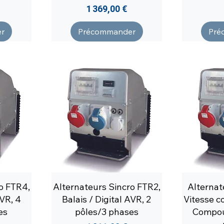
Prix
1 369,00 €
r
Précommander
Pré
o FTR4,
Alternateurs Sincro FTR2,
Alternat
AVR, 4
Balais / Digital AVR, 2
Vitesse c
es
pôles/3 phases
Compou