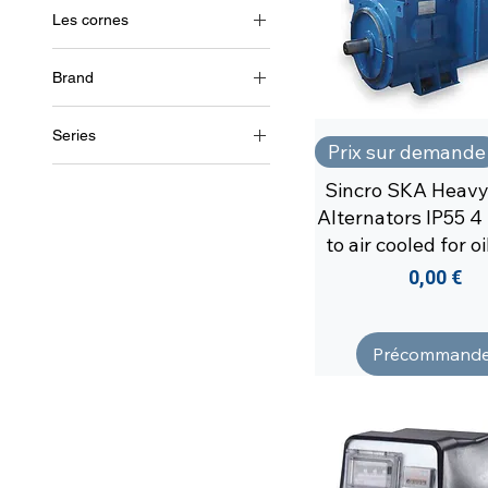
Les cornes
triphasé (220 V/500 Hz)
Brand
AgroWatt
Series
Sincro
Prix sur demande
CA (Courant alternatif)
Sincro SKA Heavy
ET
Alternators IP55 4 
FK
to air cooled for o
FT
Prix
0,00 €
GK/GT
Précommande