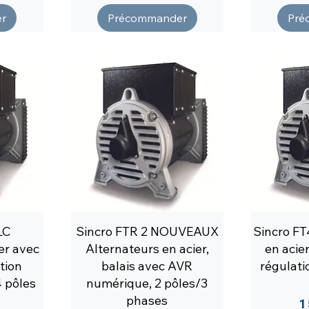
r
Précommander
Pré
LC
Sincro FTR 2 NOUVEAUX
Sincro FT
er avec
Alternateurs en acier,
en acier
tion
balais avec AVR
régulat
 pôles
numérique, 2 pôles/3
phases
P
1