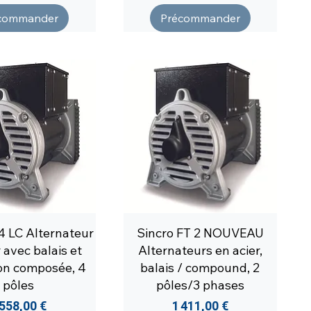
commander
Précommander
4 LC Alternateur
Sincro FT 2 NOUVEAU
 avec balais et
Alternateurs en acier,
ion composée, 4
balais / compound, 2
pôles
pôles/3 phases
rix
Prix
 558,00 €
1 411,00 €