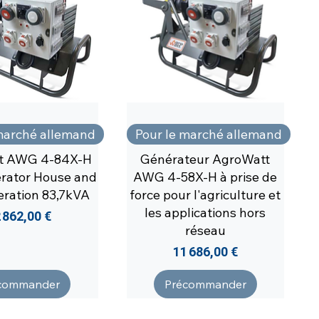
marché allemand
Pour le marché allemand
t AWG 4-84X-H
Générateur AgroWatt
rator House and
AWG 4-58X-H à prise de
eration 83,7kVA
force pour l'agriculture et
les applications hors
ix
 862,00 €
réseau
Prix
11 686,00 €
commander
Précommander