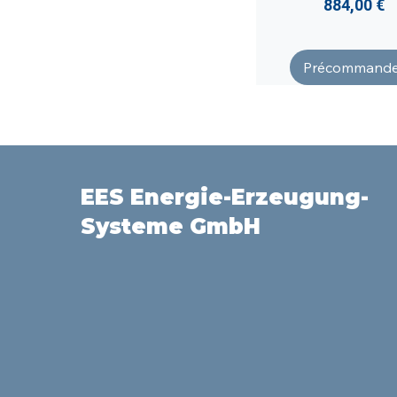
Prix
884,00 €
Précommande
EES Energie-Erzeugung-
Systeme GmbH