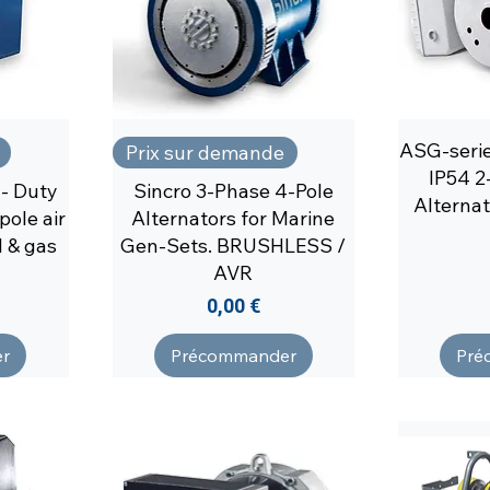
ASG-seri
Prix sur demande
IP54 2
- Duty
Sincro 3-Phase 4-Pole
Alternat
pole air
Alternators for Marine
il & gas
Gen-Sets. BRUSHLESS /
AVR
Prix
0,00 €
r
Précommander
Pré