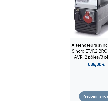
Alternateurs syn
Sincro ET/R2 BRO
AVR, 2 pôles/3 
Prix
636,00 €
Précommande