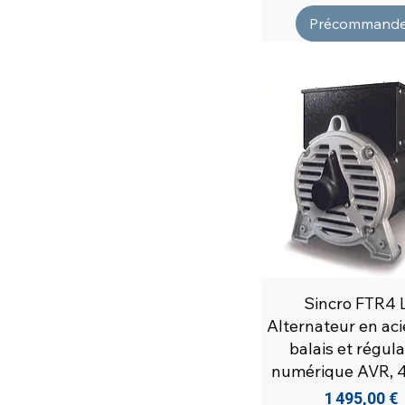
Précommande
Sincro FTR4 
Alternateur en aci
balais et régula
numérique AVR, 4
Prix
1 495,00 €