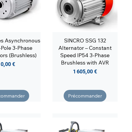
es Asynchronous
SINCRO SSG 132
-Pole 3-Phase
Alternator – Constant
ors (Brushless)
Speed IP54 3-Phase
Brushless with AVR
Prix
0,00 €
Prix
1 605,00 €
commander
Précommander