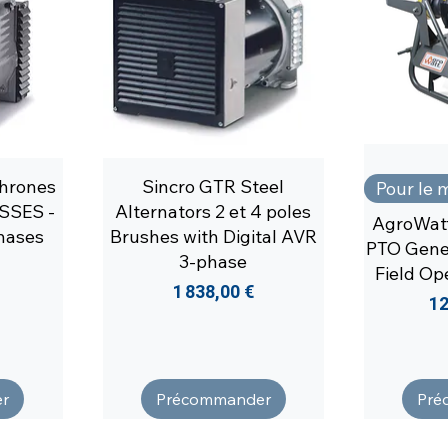
chrones
Sincro GTR Steel
Pour le 
SSES -
Alternators 2 et 4 poles
AgroWat
phases
Brushes with Digital AVR
PTO Gene
3-phase
Field Op
Prix
1 838,00 €
Pr
12
r
Précommander
Pré