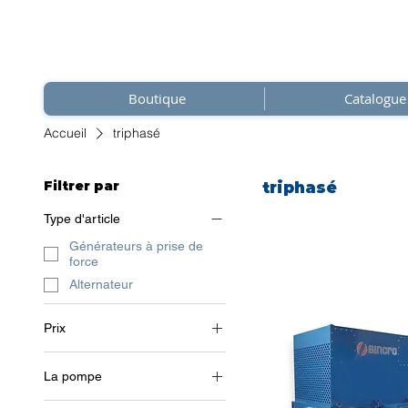
Boutique
Catalogue
Accueil
triphasé
Filtrer par
triphasé
Type d'article
Générateurs à prise de
force
Alternateur
Prix
La pompe
0 €
30 232 €
2 pôles (~3000 tr/min)