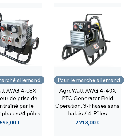
marché allemand
Pour le marché allemand
tt AWG 4-58X
AgroWatt AWG 4-40X
eur de prise de
PTO Generator Field
ntraîné par le
Operation. 3-Phases sans
3 phases/4 pôles
balais / 4-Pôles
rix
Prix
 893,00 €
7 213,00 €