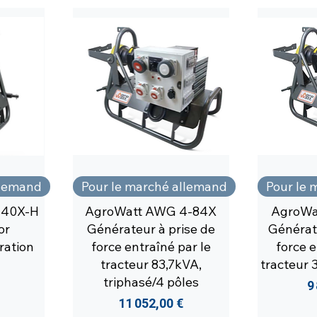
llemand
Pour le marché allemand
Pour le 
-40X-H
AgroWatt AWG 4-84X
AgroWa
or
Générateur à prise de
Générat
ration
force entraîné par le
force e
tracteur 83,7kVA,
tracteur 
triphasé/4 pôles
P
9
Prix
11 052,00 €