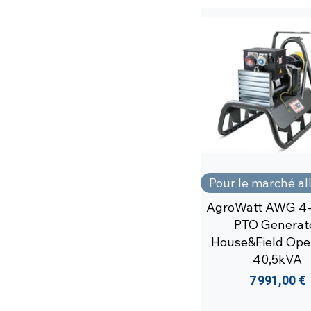
Pour le marché a
AgroWatt AWG 4
PTO Generat
House&Field Ope
40,5kVA
Prix
7 991,00 €