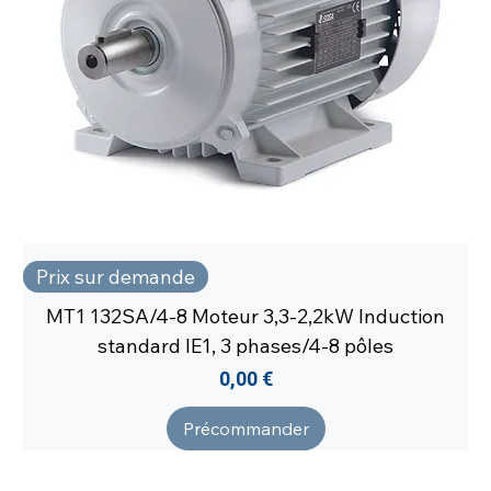
Prix sur demande
MT1 132SA/4-8 Moteur 3,3-2,2kW Induction
standard IE1, 3 phases/4-8 pôles
Prix
0,00 €
Précommander