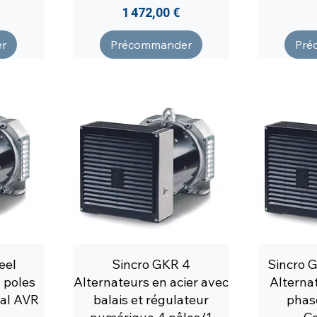
Prix
1 472,00 €
r
Précommander
Pré
eel
Sincro GKR 4
Sincro G
4 poles
Alternateurs en acier avec
Alterna
tal AVR
balais et régulateur
phas