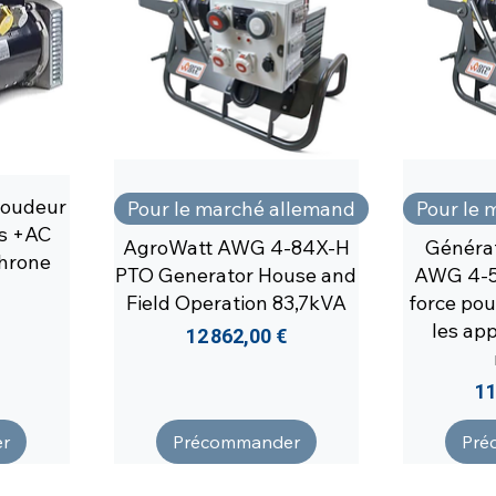
Soudeur
Pour le marché allemand
Pour le 
es +AC
AgroWatt AWG 4-84X-H
Généra
hrone
PTO Generator House and
AWG 4-58
Field Operation 83,7kVA
force pour
les app
Prix
12 862,00 €
Pr
11
r
Précommander
Pré