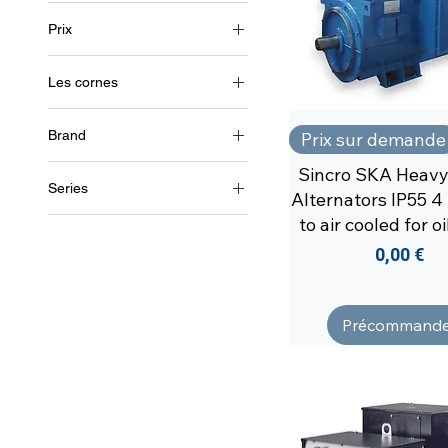
Prix
Les cornes
0 €
30 232 €
1~ (monophasé 230V)
Brand
Prix sur demande
triphasé (220 V/500 Hz)
Soga
Sincro SKA Heavy
Series
AgroWatt
Alternators IP55 4 
Sincro
CA (Courant alternatif)
to air cooled for o
CC (courant continu)
Prix
0,00 €
EPC-CW80
EPC80
ET
Précommande
FK
FT
GK/GT