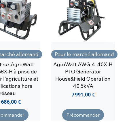
marché allemand
Pour le marché allemand
teur AgroWatt
AgroWatt AWG 4-40X-H
X-H à prise de
PTO Generator
 l'agriculture et
House&Field Operation
lications hors
40,5kVA
réseau
Prix
7 991,00 €
ix
 686,00 €
commander
Précommander