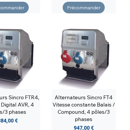
commander
Précommander
urs Sincro FTR4,
Alternateurs Sincro FT4
 Digital AVR, 4
Vitesse constante Balais /
s/3 phases
Compound, 4 pôles/3
phases
rix
884,00 €
Prix
947,00 €