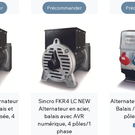
r
Précommander
Pré
rnateur
Sincro FKR4 LC NEW
Alternate
ais et
Alternateur en acier,
Balais /
sée, 4
balais avec AVR
pôle
numérique, 4 pôles/1
P
phase