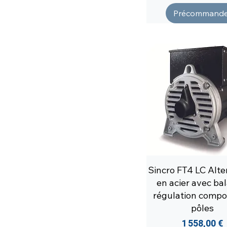
Précommande
Sincro FT4 LC Alte
en acier avec bal
régulation compo
pôles
Prix
1 558,00 €