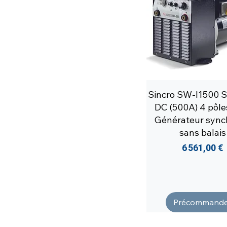
Sincro SW-I1500 
DC (500A) 4 pôl
Générateur sync
sans balais
Prix
6 561,00 €
Précommande