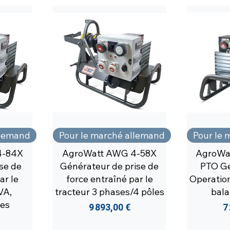
llemand
Pour le marché allemand
Pour le 
4-84X
AgroWatt AWG 4-58X
AgroWa
se de
Générateur de prise de
PTO Ge
ar le
force entraîné par le
Operatio
VA,
tracteur 3 phases/4 pôles
bala
les
Prix
P
9 893,00 €
7