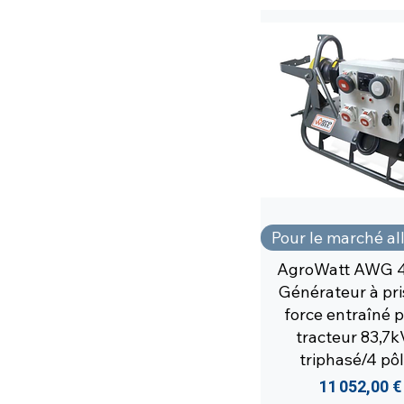
Pour le marché a
AgroWatt AWG 
Générateur à pri
force entraîné p
tracteur 83,7k
triphasé/4 pô
Prix
11 052,00 €