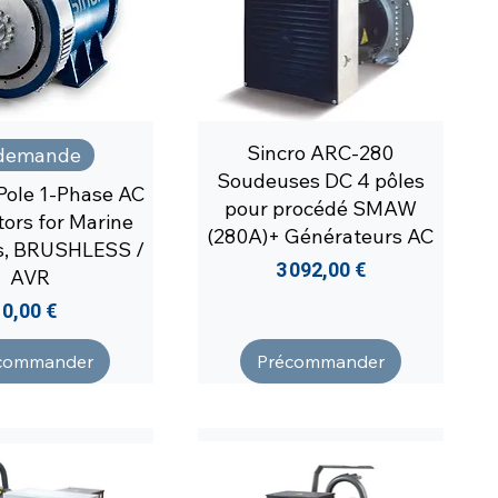
Sincro ARC-280
r demande
Soudeuses DC 4 pôles
 Pole 1-Phase AC
pour procédé SMAW
tors for Marine
(280A)+ Générateurs AC
s, BRUSHLESS /
Prix
3 092,00 €
AVR
Prix
0,00 €
commander
Précommander