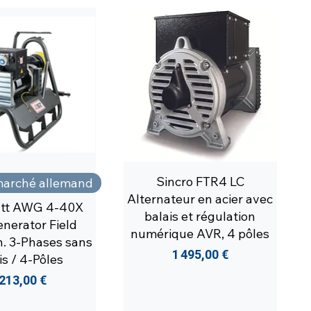
Sincro FTR4 LC
marché allemand
Alternateur en acier avec
tt AWG 4-40X
balais et régulation
nerator Field
numérique AVR, 4 pôles
n. 3-Phases sans
Prix
1 495,00 €
is / 4-Pôles
rix
 213,00 €