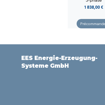
3-phase
Prix
1 838,00 €
Précommande
EES Energie-Erzeugung-
Systeme GmbH