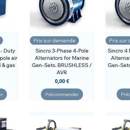
Prix sur demande
Prix su
- Duty
Sincro 3-Phase 4-Pole
Sincro 4
pole air
Alternators for Marine
Alterna
il & gas
Gen-Sets. BRUSHLESS /
Gen-Set
AVR
Prix
0,00 €
r
Précommander
Pré