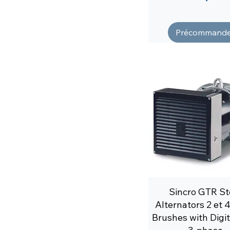
Précommande
Sincro GTR St
Alternators 2 et 
Brushes with Digi