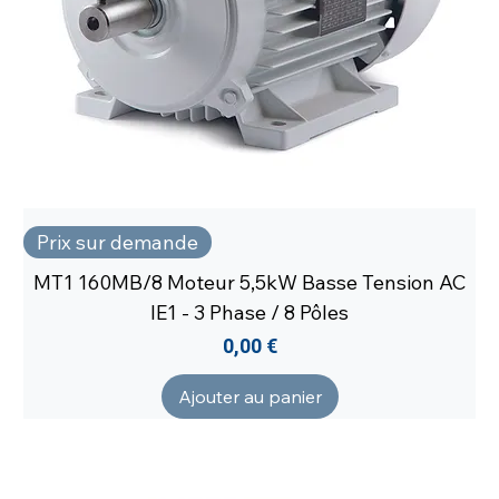
Prix sur demande
MT1 160MB/8 Moteur 5,5kW Basse Tension AC
IE1 - 3 Phase / 8 Pôles
Prix
0,00 €
Ajouter au panier