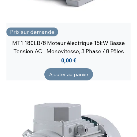
Prix sur demande
MT1 180LB/8 Moteur électrique 15kW Basse
Tension AC - Monovitesse, 3 Phase / 8 Pôles
Prix
0,00 €
Ajouter au panier