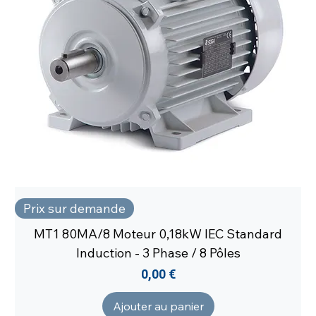
Prix sur demande
MT1 80MA/8 Moteur 0,18kW IEC Standard
Induction - 3 Phase / 8 Pôles
Prix
0,00 €
Ajouter au panier