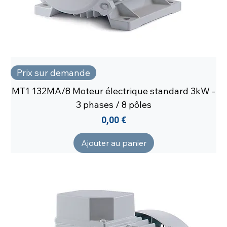
Prix sur demande
MT1 132MA/8 Moteur électrique standard 3kW -
3 phases / 8 pôles
Prix
0,00 €
Ajouter au panier