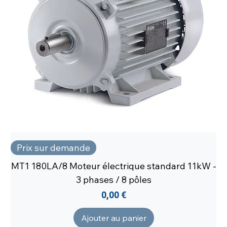
Prix sur demande
MT1 180LA/8 Moteur électrique standard 11kW -
3 phases / 8 pôles
Prix
0,00 €
Ajouter au panier