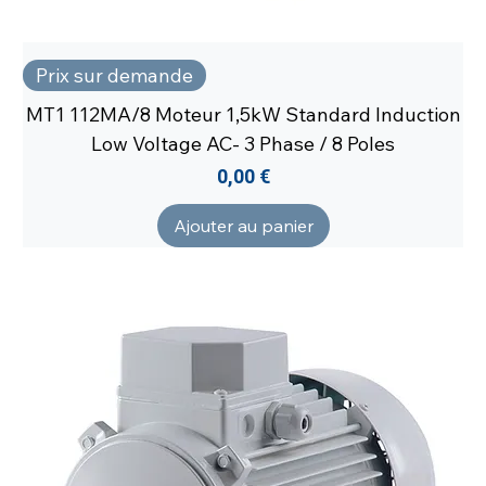
Prix sur demande
MT1 112MA/8 Moteur 1,5kW Standard Induction
Low Voltage AC- 3 Phase / 8 Poles
Prix
0,00 €
Ajouter au panier