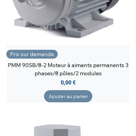
Prix sur demande
PMM 90SB/8-2 Moteur à aimants permanents 3
phases/8 pôles/2 modules
Prix
0,00 €
Ajouter au panier