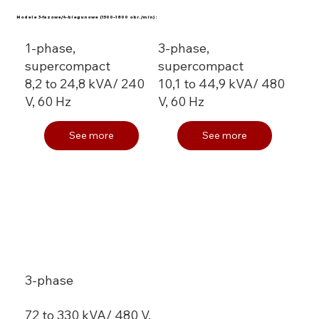
Modele 3-fazowe/4-biegunowe (1500–1800 obr./min):
1-phase,
3-phase,
supercompact
supercompact
8,2 to 24,8 kVA/ 240
10,1 to 44,9 kVA/ 480
V, 60 Hz
V, 60 Hz
See more
See more
3-phase
72 to 330 kVA/ 480 V,