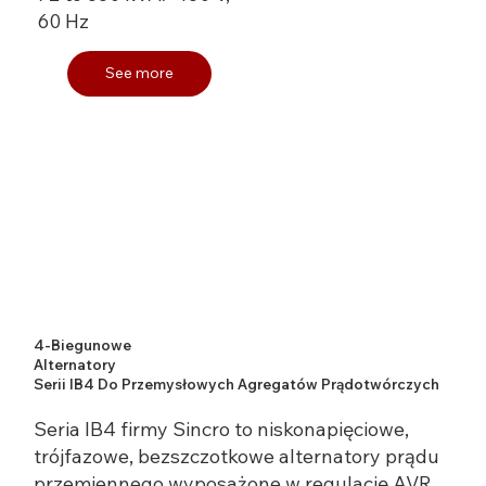
60 Hz
See more
4-Biegunowe
Alternatory
Serii IB4 Do Przemysłowych Agregatów Prądotwórczych
Seria IB4 firmy Sincro to niskonapięciowe,
trójfazowe, bezszczotkowe alternatory prądu
przemiennego wyposażone w regulację AVR.