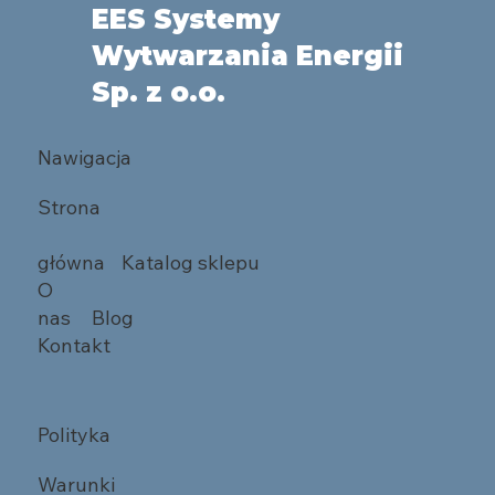
EES Systemy
Wytwarzania Energii
Sp. z o.o.
Nawigacja
Strona
główna
Katalog sklepu
O
nas
Blog
Kontakt
Polityka
Warunki