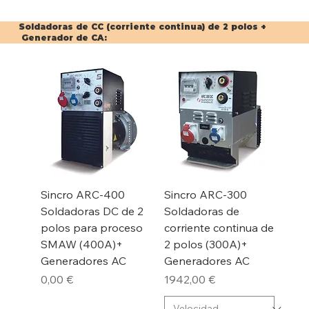
Soldadoras de CC (corriente continua) de 2 polos +
Generador de CA:
Sincro ARC-400
Sincro ARC-300
Soldadoras DC de 2
Soldadoras de
polos para proceso
corriente continua de
SMAW (400A)+
2 polos (300A)+
Generadores AC
Generadores AC
Precio
Precio
0,00 €
1942,00 €