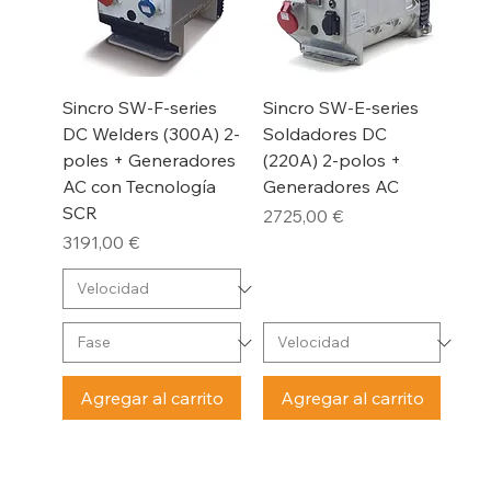
Sincro SW-F-series
Sincro SW-E-series
DC Welders (300A) 2-
Soldadores DC
poles + Generadores
(220A) 2-polos +
AC con Tecnología
Generadores AC
SCR
Precio
2725,00 €
Precio
3191,00 €
Agregar al carrito
Agregar al carrito