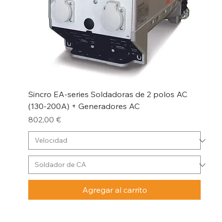
Sincro EA-series Soldadoras de 2 polos AC
(130-200A) + Generadores AC
Precio
802,00 €
Agregar al carrito