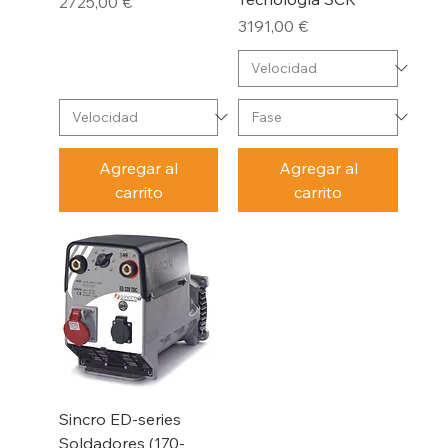
Precio
2725,00 €
Precio
3191,00 €
Agregar al
Agregar al
carrito
carrito
Sincro ED-series
Soldadores (170-