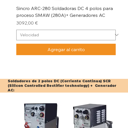
Sincro ARC-280 Soldadoras DC 4 polos para
proceso SMAW (280A)+ Generadores AC
Precio
3092,00 €
Agregar al carrito
Soldadores de 2 polos DC (Corriente Continua) SCR
(Silicon Controlled Rectifier technology) + Generador
AC: