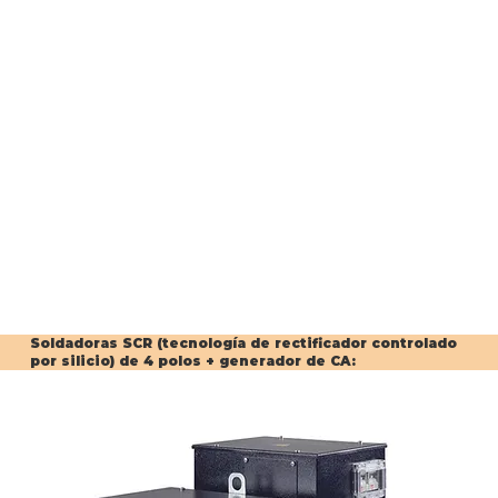
Soldadoras SCR (tecnología de rectificador controlado
por silicio) de 4 polos + generador de CA: