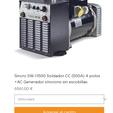
Sincro SW-I1500 Soldador CC (500A) 4 polos
+AC Generador síncrono sin escobillas
Precio
6561,00 €
Agregar al carrito