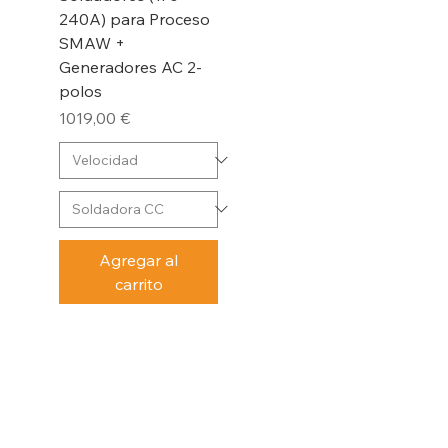
240A) para Proceso
SMAW +
Generadores AC 2-
polos
Precio
1019,00 €
Agregar al
carrito