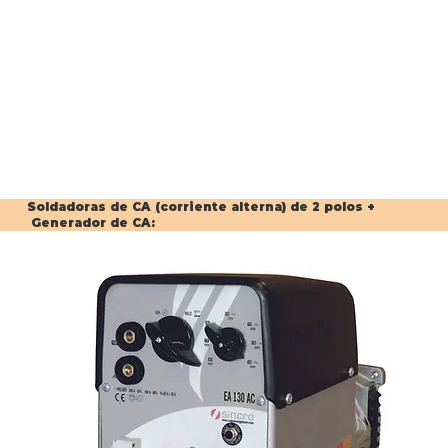
Soldadoras de CA (corriente alterna) de 2 polos +
Generador de CA: