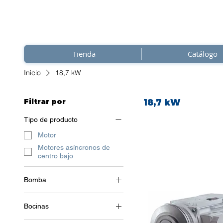
Tienda
Catálogo
Inicio
18,7 kW
Filtrar por
18,7 kW
Tipo de producto
Motor
Motores asíncronos de
centro bajo
Bomba
2 polos (~3000 RPM)
Bocinas
3~ (trifásico 400 V) / 50 Hz