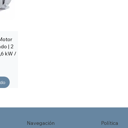
Motor
do | 2
5,6 kW /
ado
Navegación
Política