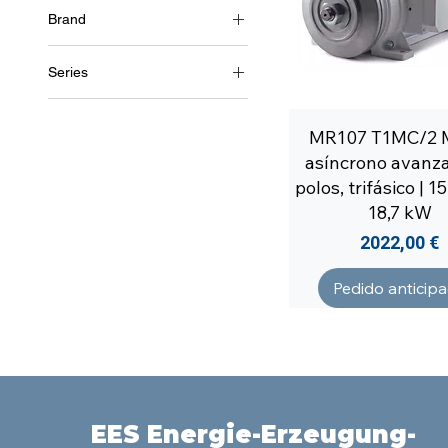
Brand
3~ (trifásico 460 V) / 60 Hz
Soga
Series
MR107
MR107 T1MC/2 
asíncrono avanza
polos, trifásico | 1
18,7 kW
Precio
2022,00 €
Pedido anticip
EES Energie-Erzeugung-