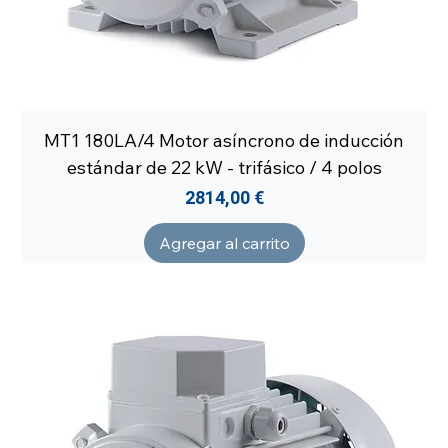
MT1 180LA/4 Motor asíncrono de inducción
estándar de 22 kW - trifásico / 4 polos
Precio
2814,00 €
Agregar al carrito