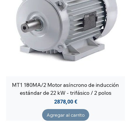
MT1 180MA/2 Motor asíncrono de inducción
estándar de 22 kW - trifásico / 2 polos
Precio
2878,00 €
Agregar al carrito