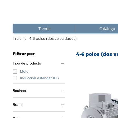
Tienda
Catálogo
Inicio
4-6 polos (dos velocidades)
Filtrar por
4-6 polos (dos v
Tipo de producto
Motor
Inducción estándar IEC
Bocinas
3~ (trifásico 400 V) / 50 Hz
Brand
Soga