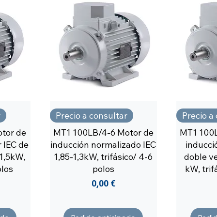
r
Precio a consultar
Precio a
tor de
MT1 100LB/4-6 Motor de
MT1 100L
 IEC de
inducción normalizado IEC
inducci
-1,5kW,
1,85-1,3kW, trifásico/ 4-6
doble ve
olos
polos
kW, trif
Precio
0,00 €