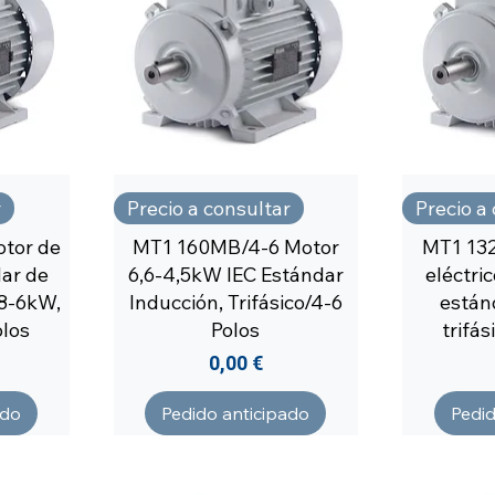
r
Precio a consultar
Precio a
tor de
MT1 160MB/4-6 Motor
MT1 13
ar de
6,6-4,5kW IEC Estándar
eléctri
,8-6kW,
Inducción, Trifásico/4-6
están
olos
Polos
trifás
Precio
0,00 €
ado
Pedido anticipado
Pedid