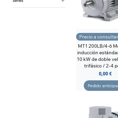
Series
MT1/2
Precio a consulta
MT1 200LB/4-6 Mo
inducción estándar
10 kW de doble vel
trifásico / 2-4 
Precio
0,00 €
Pedido anticip