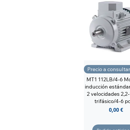
Precio a consulta
MT1 112LB/4-6 Mo
inducción estándar
2 velocidades 2,2
trifásico/4-6 p
Precio
0,00 €