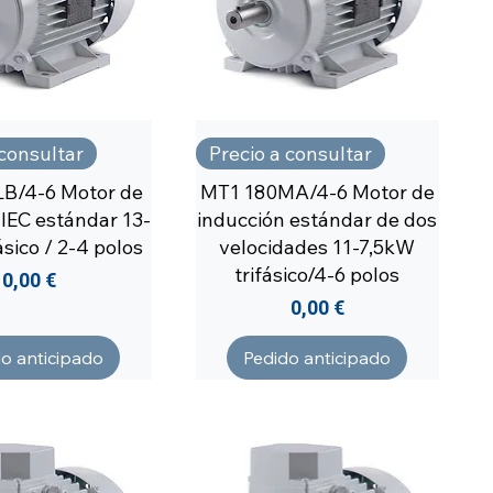
 consultar
Precio a consultar
B/4-6 Motor de
MT1 180MA/4-6 Motor de
 IEC estándar 13-
inducción estándar de dos
ásico / 2-4 polos
velocidades 11-7,5kW
trifásico/4-6 polos
Precio
0,00 €
Precio
0,00 €
o anticipado
Pedido anticipado