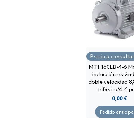
Precio a consulta
MT1 160LB/4-6 Mo
inducción estánd
doble velocidad 8
trifásico/4-6 p
Precio
0,00 €
Pedido anticip