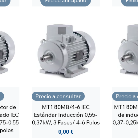
ado
Pedido anticipado
Pedid
r
Precio a consultar
Precio a
tor de
MT1 80MB/4-6 IEC
MT1 80MA
ado IEC
Estándar Inducción 0,55-
de indu
,75-0,55
0,37kW, 3 Fases/ 4-6 Polos
0,37-0,25k
 polos
Precio
0,00 €