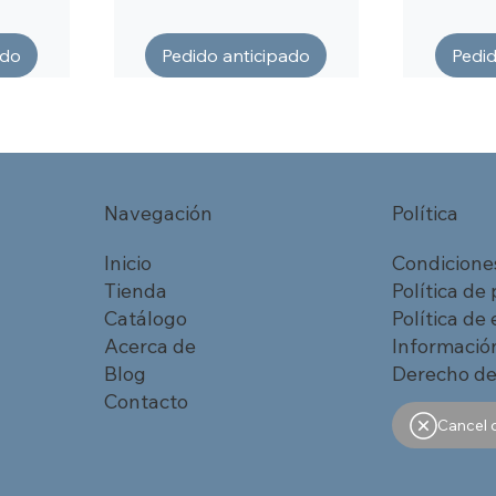
ado
Pedido anticipado
Pedid
Navegación
Política
Inicio
Condicione
Tienda
Política de
Catálogo
Política de
Acerca de
Información
Blog
Derecho de
Contacto
Cancel 