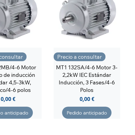
 consultar
Precio a consultar
2MB/4-6 Motor
MT1 132SA/4-6 Motor 3-
co de inducción
2,2kW IEC Estándar
dar 4,5-3kW,
Inducción, 3 Fases/4-6
ico/4-6 polos
Polos
Precio
Precio
0,00 €
0,00 €
o anticipado
Pedido anticipado