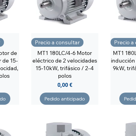
r
Precio a consultar
Precio a
tor de
MT1 180LC/4-6 Motor
MT1 180L
 de 15-
eléctrico de 2 velocidades
inducción
ocidad,
15-10kW, trifásico / 2-4
9kW, trif
polos
polos
Precio
0,00 €
ado
Pedido anticipado
Pedid