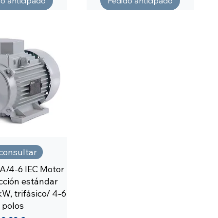
o anticipado
Pedido anticipado
 consultar
/4-6 IEC Motor
cción estándar
W, trifásico/ 4-6
polos