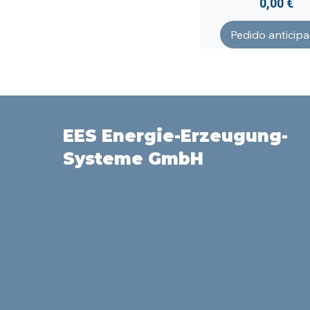
Precio
0,00 €
Pedido anticip
EES Energie-Erzeugung-
Systeme GmbH