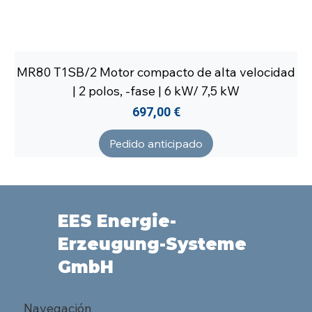
MR80 T1SB/2 Motor compacto de alta velocidad
| 2 polos, -fase | 6 kW/ 7,5 kW
Precio
697,00 €
Pedido anticipado
EES Energie-
Erzeugung-Systeme
GmbH
Navegación