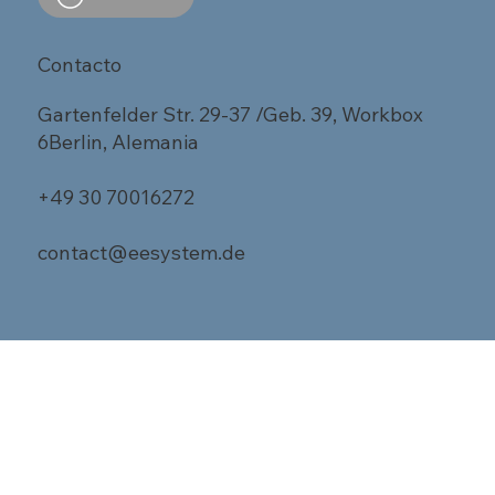
Contacto
Gartenfelder Str. 29-37 /Geb. 39, Workbox
6Berlin, Alemania
+49 30 70016272
contact@eesystem.de