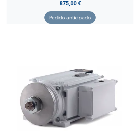
Precio
875,00 €
Pedido anticipado