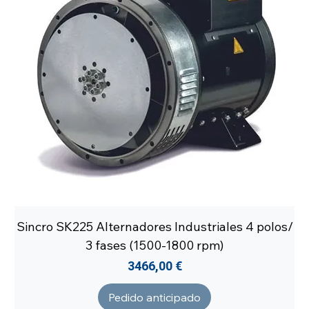
Sincro SK225 Alternadores Industriales 4 polos/
3 fases (1500-1800 rpm)
Precio
3466,00 €
Pedido anticipado