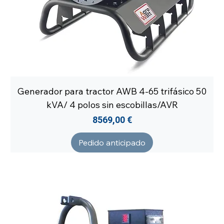
Generador para tractor AWB 4-65 trifásico 50
kVA/ 4 polos sin escobillas/AVR
Precio
8569,00 €
Pedido anticipado