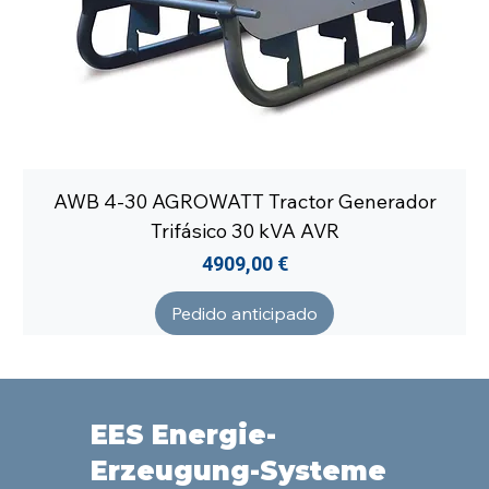
AWB 4-30 AGROWATT Tractor Generador
Trifásico 30 kVA AVR
Precio
4909,00 €
Pedido anticipado
EES Energie-
Erzeugung-Systeme