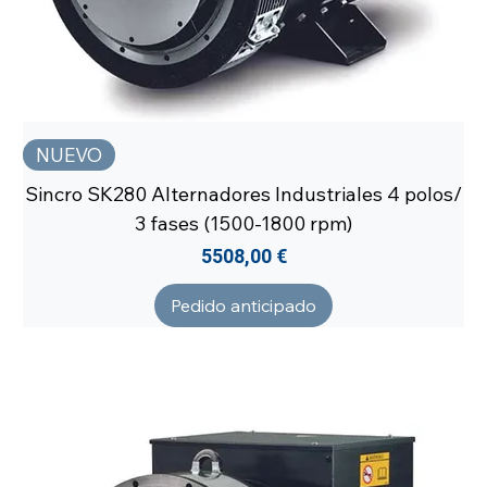
NUEVO
Sincro SK280 Alternadores Industriales 4 polos/
3 fases (1500-1800 rpm)
Precio
5508,00 €
Pedido anticipado