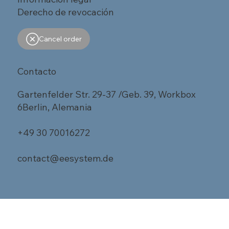
Derecho de revocación
Cancel order
Contacto
Gartenfelder Str. 29-37 /Geb. 39, Workbox
6Berlin, Alemania
+49 30 70016272
contact@eesystem.de