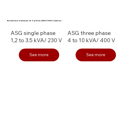
Modèles à 3 phases et 4 pôles (1500-1800 tr/min) :
ASG single phase
ASG three phase
1,2 to 3.5 kVA/ 230 V
4 to 10 kVA/ 400 V
See more
See more