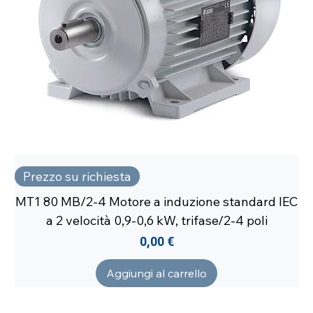
Prezzo su richiesta
MT1 80 MB/2-4 Motore a induzione standard IEC
a 2 velocità 0,9-0,6 kW, trifase/2-4 poli
Prezzo
0,00 €
Aggiungi al carrello