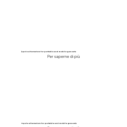
2-pole alternators for portable and mobile gen-sets
Per saperne di più
4-pole alternators for portable and mobile gen-sets