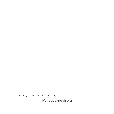
2 and 4 pole alternators for industrial gen-sets
Per saperne di più