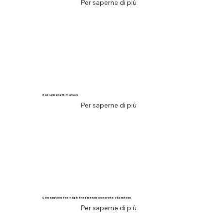
Per saperne di più
Hollow shaft motors
Per saperne di più
Generators for high frequency concrete vibrators
Per saperne di più