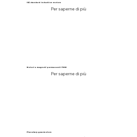
IEC standard induction motors
Per saperne di più
Motori a magneti permanenti PMM
Per saperne di più
Planetary gearmotors