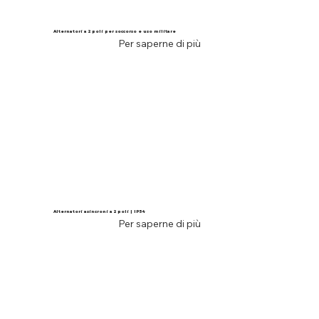
Alternatori a 2 poli per soccorso e uso militare
Per saperne di più
Alternatori asincroni a 2 poli | IP54
Per saperne di più