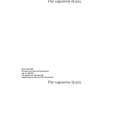
Per saperne di più
24 & 48 VDC
direct current alternators
up to 800A
for battery charging,
lighting towers and telecoms
Per saperne di più