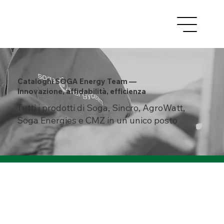
Cataloghi SOGA Energy Team —
Innovazione, affidabilità, efficienza
Tutti i prodotti di Soga, Sincro, AgroWatt,
Soga Energies e CMZ in un unico posto