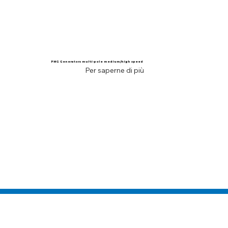
PMG Generators multi-pole medium/high speed
Per saperne di più