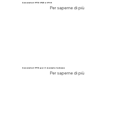
Generatori PTO IP23 e IP44
Per saperne di più
Generatori PTO per il mercato tedesco
Per saperne di più