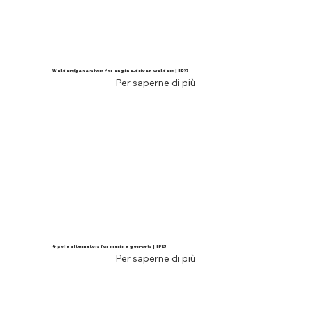
Welders/generators for engine-driven welders | IP23
Per saperne di più
4 pole alternators for marine gen-sets | IP23
Per saperne di più