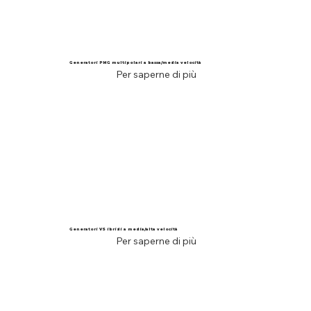
Generatori PMG multipolari a bassa/media velocità
Per saperne di più
Generatori VS ibridi a media/alta velocità
Per saperne di più