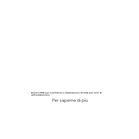
Motori PMM per ventilatori a trasmissione diretta per torri di
raffreddamento
Per saperne di più