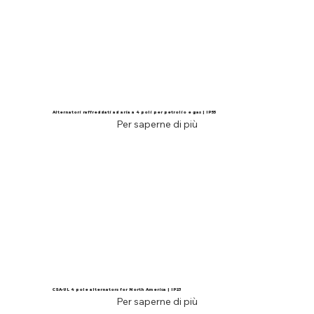
Alternatori raffreddati ad aria a 4 poli per petrolio e gas | IP55
Per saperne di più
CSA-UL 4 pole alternators for North America | IP23
Per saperne di più