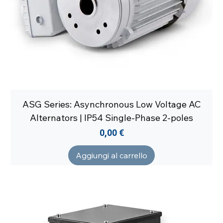
ASG Series: Asynchronous Low Voltage AC
Alternators | IP54 Single-Phase 2-poles
Prezzo
0,00 €
Aggiungi al carrello