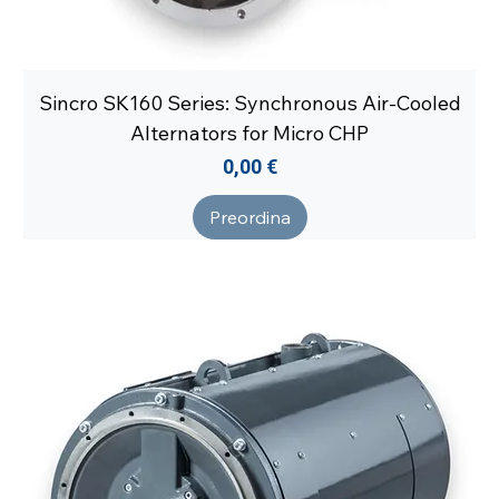
Sincro SK160 Series: Synchronous Air-Cooled
Alternators for Micro CHP
Prezzo
0,00 €
Preordina