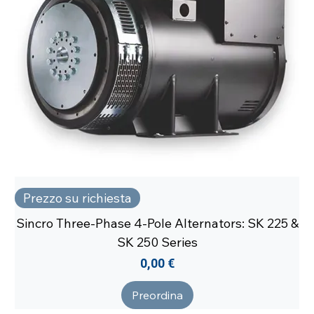
Prezzo su richiesta
Sincro Three-Phase 4-Pole Alternators: SK 225 &
SK 250 Series
Prezzo
0,00 €
Preordina