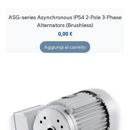
ASG-series Asynchronous IP54 2-Pole 3-Phase
Alternators (Brushless)
Prezzo
0,00 €
Aggiungi al carrello