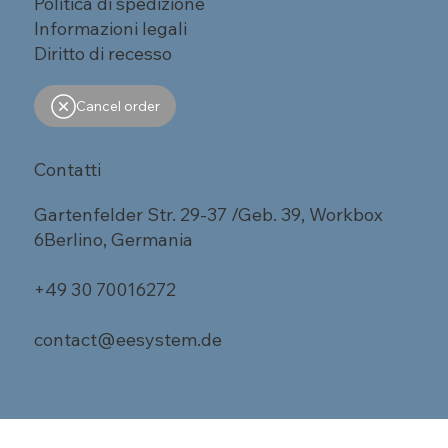
Politica di spedizione
Informazioni legali
Diritto di recesso
Cancel order
Contatti
Gartenfelder Str. 29-37 /Geb. 39, Workbox
6Berlino, Germania
+49 30 70016272
contact@eesystem.de