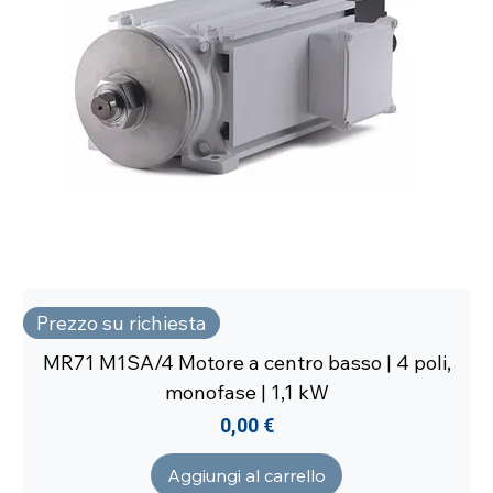
Prezzo su richiesta
MR71 M1SA/4 Motore a centro basso | 4 poli,
monofase | 1,1 kW
Prezzo
0,00 €
Aggiungi al carrello