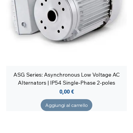
ASG Series: Asynchronous Low Voltage AC
Alternators | IP54 Single-Phase 2-poles
Prezzo
0,00 €
Aggiungi al carrello