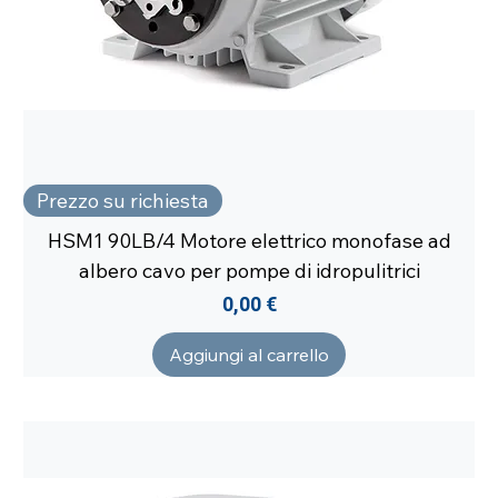
Prezzo su richiesta
HSM1 90LB/4 Motore elettrico monofase ad
albero cavo per pompe di idropulitrici
Prezzo
0,00 €
Aggiungi al carrello