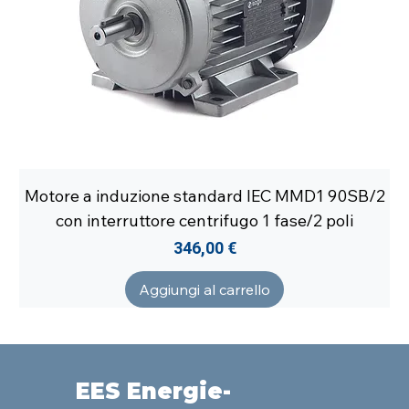
Motore a induzione standard IEC MMD1 90SB/2
con interruttore centrifugo 1 fase/2 poli
Prezzo
346,00 €
Aggiungi al carrello
EES Energie-