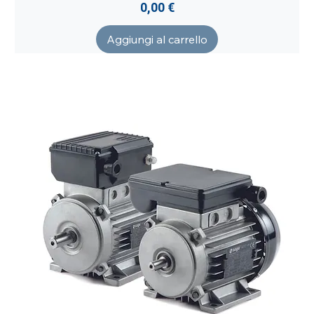
Prezzo
0,00 €
Aggiungi al carrello