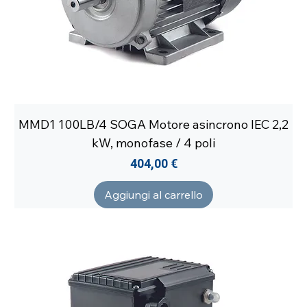
MMD1 100LB/4 SOGA Motore asincrono IEC 2,2
kW, monofase / 4 poli
Prezzo
404,00 €
Aggiungi al carrello