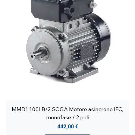
MMD1 100LB/2 SOGA Motore asincrono IEC,
monofase / 2 poli
Prezzo
442,00 €