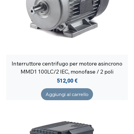
Interruttore centrifugo per motore asincrono
MMD1 100LC/2 IEC, monofase / 2 poli
Prezzo
512,00 €
Aggiungi al carrello