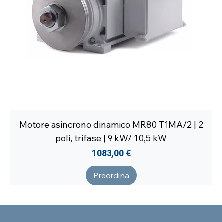
Motore asincrono dinamico MR80 T1MA/2 | 2
poli, trifase | 9 kW/ 10,5 kW
Prezzo
1083,00 €
Preordina