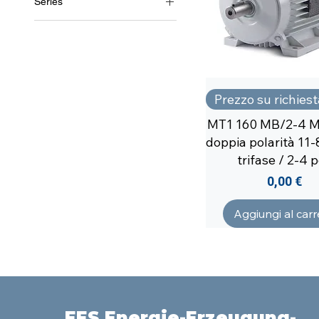
Series
MT1/2
Prezzo su richiest
MT1 160 MB/2-4 M
doppia polarità 11-
trifase / 2-4 p
Prezzo
0,00 €
Aggiungi al carr
EES Energie-Erzeugung-