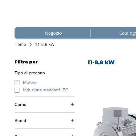
Negozio
Catalog
Home
11-8,8 kW
Filtra per
11-8,8 kW
Tipo di prodotto
Motore
Induzione standard IEC
Corno
3~ (trifase 400 V) / 50 Hz
Brand
Soga