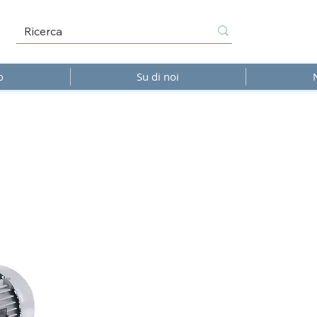
o
Su di noi