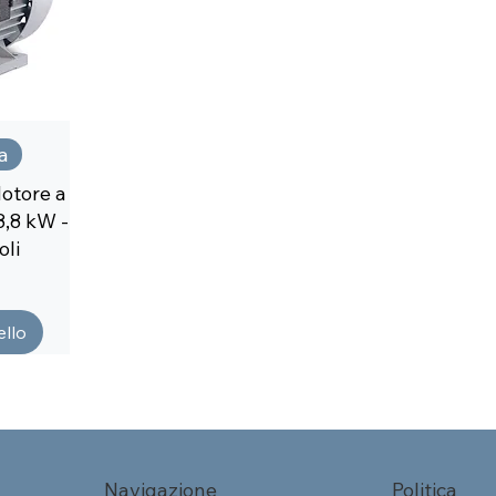
a
otore a
8,8 kW -
oli
ello
Navigazione
Politica