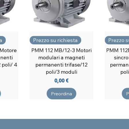
a
Prezzo su richiesta
Prezzo s
Motore
PMM 112 MB/12-3 Motori
PMM 112
nenti
modulari a magneti
sincr
 poli/ 4
permanenti trifase/12
permane
poli/3 moduli
pol
Prezzo
0,00 €
Preordina
P