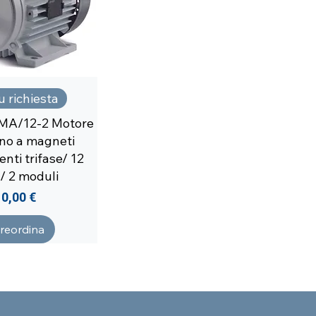
u richiesta
MA/12-2 Motore
ono a magneti
nti trifase/ 12
i/ 2 moduli
Prezzo
0,00 €
reordina