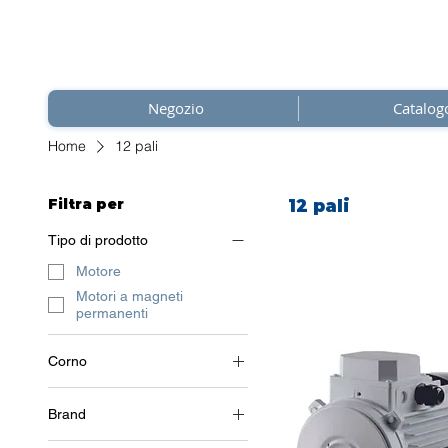
Negozio
Catalog
Home
12 pali
Filtra per
12 pali
Tipo di prodotto
Motore
Motori a magneti
permanenti
Corno
3~ (trifase 400 V) / 50 Hz
Brand
Soga