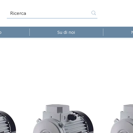
o
Su di noi