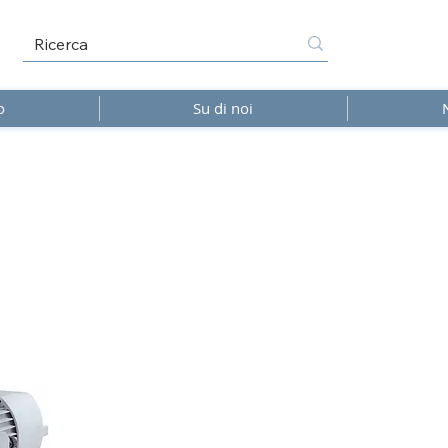
o
Su di noi