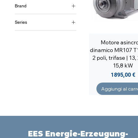
Brand
3~ (trifase 460 V) / 60 Hz
Soga
Series
MR107
Motore asincr
dinamico MR107 T
2 poli, trifase | 13
15,8 kW
Prezzo
1895,00 €
Aggiungi al carr
EES Energie-Erzeugung-