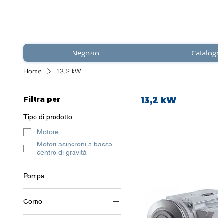
Negozio
Catalog
Home
13,2 kW
Filtra per
13,2 kW
Tipo di prodotto
Motore
Motori asincroni a basso
centro di gravità
Pompa
2 poli (~3000 giri/min)
Corno
3~ (trifase 400 V) / 50 Hz