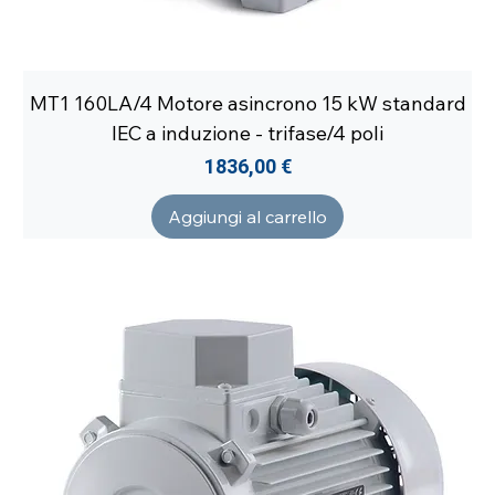
MT1 160LA/4 Motore asincrono 15 kW standard
IEC a induzione - trifase/4 poli
Prezzo
1836,00 €
Aggiungi al carrello