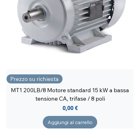
Prezzo su richiesta
MT1 200LB/8 Motore standard 15 kW a bassa
tensione CA, trifase / 8 poli
Prezzo
0,00 €
Aggiungi al carrello