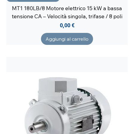
MT1 180LB/8 Motore elettrico 15 kW a bassa
tensione CA – Velocità singola, trifase / 8 poli
Prezzo
0,00 €
Aggiungi al carrello