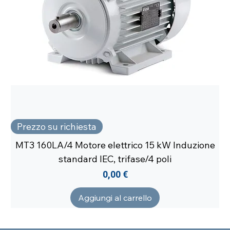
Prezzo su richiesta
MT3 160LA/4 Motore elettrico 15 kW Induzione
standard IEC, trifase/4 poli
Prezzo
0,00 €
Aggiungi al carrello