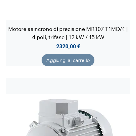
Motore asincrono di precisione MR107 T1MD/4 |
4 poli, trifase | 12 kW / 15 kW
Prezzo
2320,00 €
Aggiungi al carrello