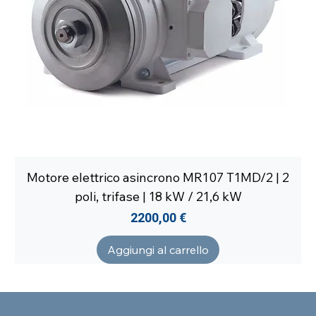
Motore elettrico asincrono MR107 T1MD/2 | 2
poli, trifase | 18 kW / 21,6 kW
Prezzo
2200,00 €
Aggiungi al carrello