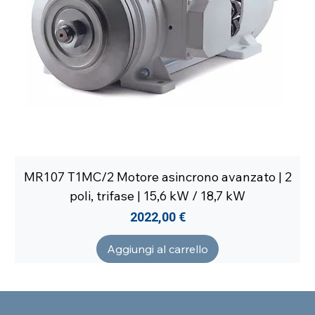
MR107 T1MC/2 Motore asincrono avanzato | 2
poli, trifase | 15,6 kW / 18,7 kW
Prezzo
2022,00 €
Aggiungi al carrello