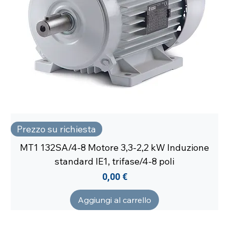
Prezzo su richiesta
MT1 132SA/4-8 Motore 3,3-2,2 kW Induzione
standard IE1, trifase/4-8 poli
Prezzo
0,00 €
Aggiungi al carrello