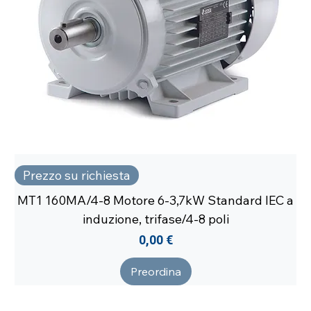
Prezzo su richiesta
MT1 160MA/4-8 Motore 6-3,7kW Standard IEC a
induzione, trifase/4-8 poli
Prezzo
0,00 €
Preordina