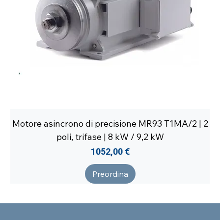
Motore asincrono di precisione MR93 T1MA/2 | 2
poli, trifase | 8 kW / 9,2 kW
Prezzo
1052,00 €
Preordina