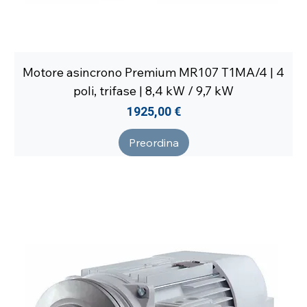
Motore asincrono Premium MR107 T1MA/4 | 4
poli, trifase | 8,4 kW / 9,7 kW
Prezzo
1925,00 €
Preordina