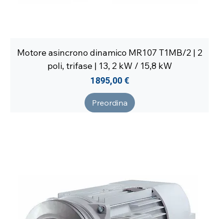
Motore asincrono dinamico MR107 T1MB/2 | 2
poli, trifase | 13, 2 kW / 15,8 kW
Prezzo
1895,00 €
Preordina