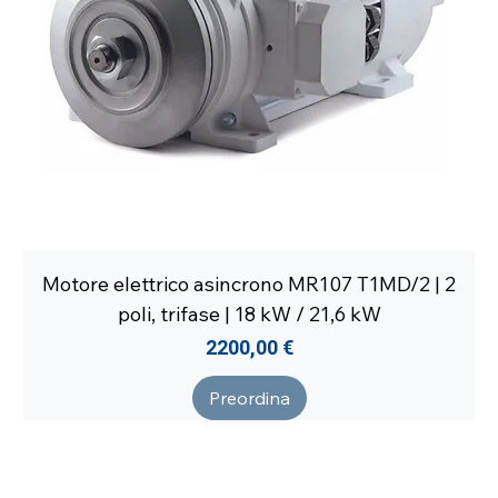
Motore elettrico asincrono MR107 T1MD/2 | 2
poli, trifase | 18 kW / 21,6 kW
Prezzo
2200,00 €
Preordina