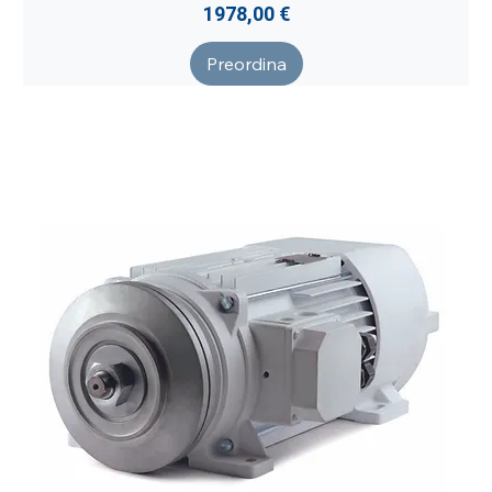
Prezzo
1978,00 €
Preordina