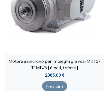
Motore asincrono per impieghi gravosi MR107
T1MB/6 | 6 poli, trifase |
Prezzo
2385,00 €
Preordina