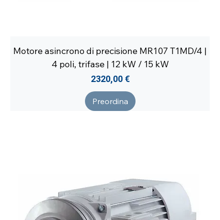
Motore asincrono di precisione MR107 T1MD/4 |
4 poli, trifase | 12 kW / 15 kW
Prezzo
2320,00 €
Preordina