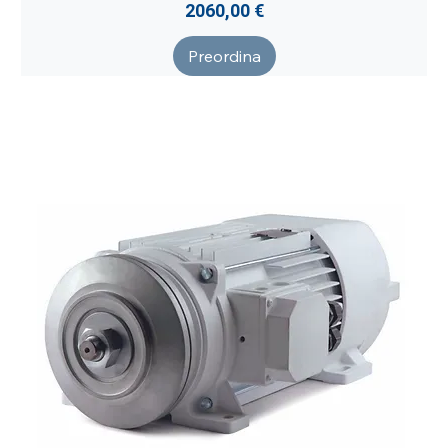
Prezzo
2060,00 €
Preordina