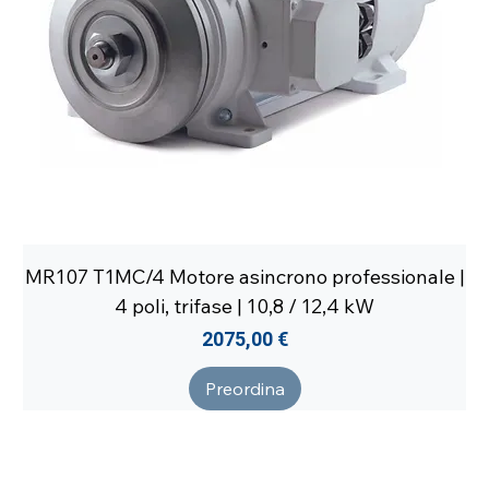
MR107 T1MC/4 Motore asincrono professionale |
4 poli, trifase | 10,8 / 12,4 kW
Prezzo
2075,00 €
Preordina