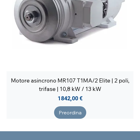
Motore asincrono MR107 T1MA/2 Elite | 2 poli,
trifase | 10,8 kW / 13 kW
Prezzo
1842,00 €
Preordina