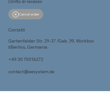
Diritto di recesso
Cancel order
Contatti
Gartenfelder Str. 29-37 /Geb. 39, Workbox
6Berlino, Germania
+49 30 70016272
contact@eesystem.de