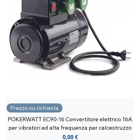
Prezzo su richiesta
POKERWATT EC90-16 Convertitore elettrico 16A
per vibratori ad alta frequenza per calcestruzzo
Prezzo
0,00 €