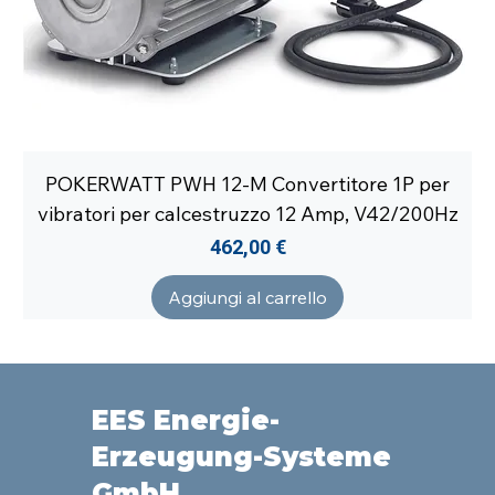
POKERWATT PWH 12-M Convertitore 1P per
vibratori per calcestruzzo 12 Amp, V42/200Hz
Prezzo
462,00 €
Aggiungi al carrello
EES Energie-
Erzeugung-Systeme
GmbH