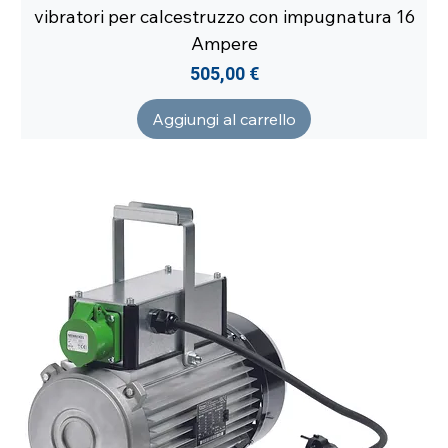
vibratori per calcestruzzo con impugnatura 16
Ampere
Prezzo
505,00 €
Aggiungi al carrello