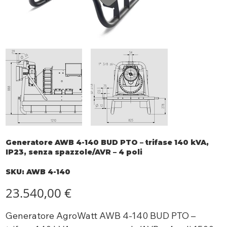
Generatore AWB 4-140 BUD PTO – trifase 140 kVA,
IP23, senza spazzole/AVR – 4 poli
SKU
SKU:
AWB 4-140
AWB
4-
140
Prezzo
23.540,00 €
Generatore AgroWatt AWB 4-140 BUD PTO –