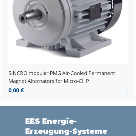
SINCRO modular PMG Air-Cooled Permanent
PMG
Magnet Alternators for Micro-CHP
Mic
Prezzo
Pr
0,00 €
0,0
EES Energie-
Erzeugung-Systeme