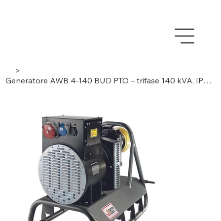
>
Generatore AWB 4-140 BUD PTO – trifase 140 kVA, IP23, senza spazzole/AVR – 4 poli