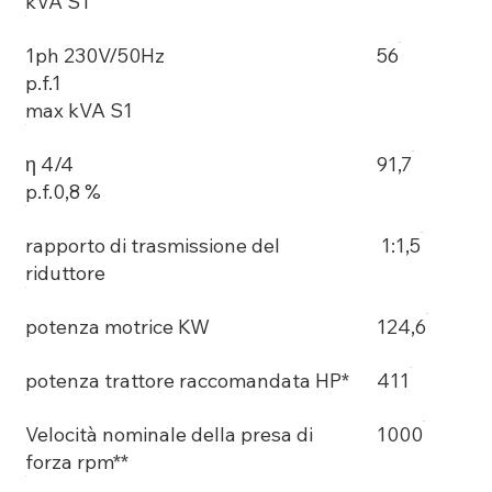
kVA S1
1ph 230V/50Hz
56
p.f.1
max kVA S1
η 4/4
91,7
p.f.0,8 %
rapporto di trasmissione del
1:1,5
riduttore
potenza motrice KW
124,6
potenza trattore raccomandata HP*
411
Velocità nominale della presa di
1000
forza rpm**