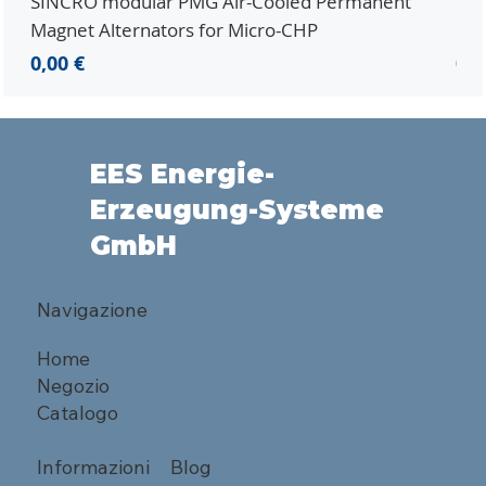
SINCRO modular PMG Air-Cooled Permanent
PMG
Magnet Alternators for Micro-CHP
Mic
Prezzo
Pr
0,00 €
0,0
EES Energie-
Erzeugung-Systeme
GmbH
Navigazione
Home
Negozio
Catalogo
Informazioni
Blog