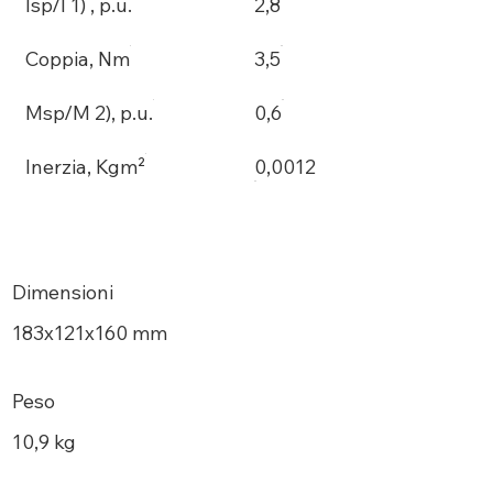
Isp/I 1) , p.u.
2,8
Coppia, Nm
3,5
Msp/M 2), p.u.
0,6
Inerzia, Kgm²
0,0012
Dimensioni
183х121x160 mm
Peso
10,9 kg