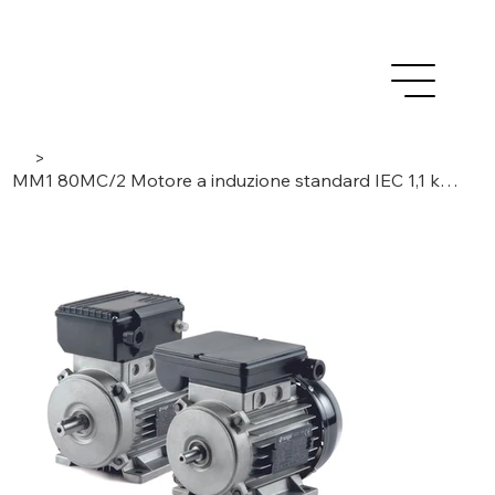
>
MM1 80MC/2 Motore a induzione standard IEC 1,1 kW monofase / 2 poli, 230 V / 50 Hz