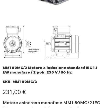
MM1 80MC/2 Motore a induzione standard IEC 1,1
kW monofase / 2 poli, 230 V / 50 Hz
SKU
SKU:
MM1 80MC/2
MM1
80MC/2
Prezzo
231,00 €
Motore asincrono monofase MM1 80MC/2 IEC