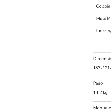
Coppia
Msp/M 2
Inerzia
Dimensi
183х121
Peso
14,2 kg
Manual