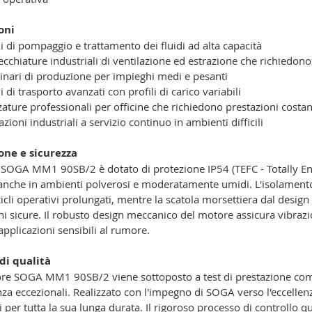
oni
i di pompaggio e trattamento dei fluidi ad alta capacità
cchiature industriali di ventilazione ed estrazione che richiedon
nari di produzione per impieghi medi e pesanti
i di trasporto avanzati con profili di carico variabili
zature professionali per officine che richiedono prestazioni costan
azioni industriali a servizio continuo in ambienti difficili
ione e sicurezza
 SOGA MM1 90SB/2 è dotato di protezione IP54 (TEFC - Totally E
 anche in ambienti polverosi e moderatamente umidi. L'isolamento 
cicli operativi prolungati, mentre la scatola morsettiera dal design 
i sicure. Il robusto design meccanico del motore assicura vibra
applicazioni sensibili al rumore.
di qualità
e SOGA MM1 90SB/2 viene sottoposto a test di prestazione completi
za eccezionali. Realizzato con l'impegno di SOGA verso l'eccellen
i per tutta la sua lunga durata. Il rigoroso processo di controllo qu