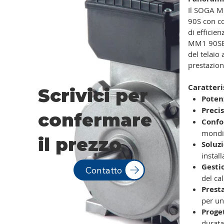
Il SOGA MM
90S con co
di efficien
MM1 90SB/2
del telaio
prestazion
Caratteri
Scrivici per
Poten
Precis
confermare
Confo
mondi
il prezzo
Soluzi
instal
Gesti
Contatto
del ca
Prest
per un
Proge
durata