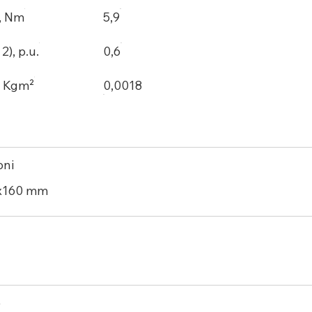
, Nm
5,9
), p.u.
0,6
, Kgm²
0,0018
oni
x160 mm
e