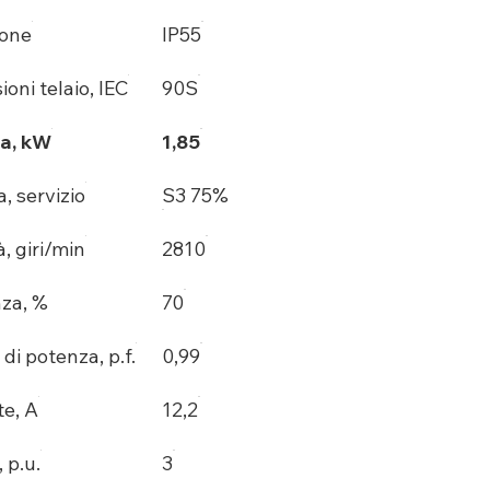
ione
IP55
oni telaio, IEC
90S
a, kW
1,85
, servizio
S3 75%
à, giri/min
2810
nza, %
70
 di potenza, p.f.
0,99
te, A
12,2
, p.u.
3