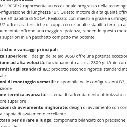
1 90SB/2 rappresenta un eccezionale progresso nella tecnologia 
nfigurazione di lunghezza "B". Questo motore di alta qualità of
za e affidabilità di SOGA. Realizzato con maestria grazie a un'ingeg
 offre caratteristiche di coppia eccezionali e stabilità termica 
 aumentate offrono una maggiore potenza, rendendo questo motore
i superiori in un pacchetto compatto ma potente.
stiche e vantaggi principali
za superiore
: il design del telaio 90SB offre una potenza eccezi
ione ad alta velocità
: funzionamento a circa 2800 giri/min con no
rmità agli standard IEC
: prodotto secondo rigorosi standard int
ale
oni di montaggio versatili
: disponibile nelle configurazioni B3
lazione
one termica avanzata
: sistema di raffreddamento ottimizzato c
lore superiore
azioni di avviamento migliorate
: design di avviamento con cond
a coppia di avviamento eccellente
ttato per durare a lungo
: componenti bilanciati con precisione 
 operativa