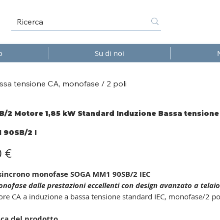
o
Su di noi
a tensione CA, monofase / 2 poli
/2 Motore 1,85 kW Standard Induzione Bassa tensione 
 90SB/2 I
2
0 €
sincrono monofase SOGA MM1 90SB/2 IEC
ofase dalle prestazioni eccellenti con design avanzato a telaio
re CA a induzione a bassa tensione standard IEC, monofase/2 po
ca del prodotto