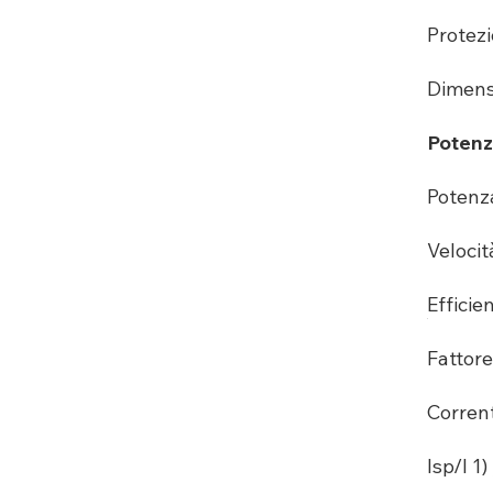
Protez
Dimensi
Potenz
Potenza
Velocit
Efficie
Fattore
Corren
Isp/I 1) 