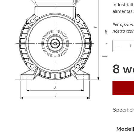
industrial
alimentazi
Per opzion
nostro team
8 w
Specific
Model