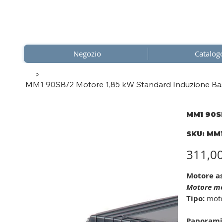
Negozio
Catalog
>
MM1 90SB/2 Motore 1,85 kW Standard Induzione Bass
MM1 90SB
SKU
SKU:
MM1
MM1
90SB/
I
Prezzo
311,0
Motore a
Motore mon
Tipo:
moto
Panorami