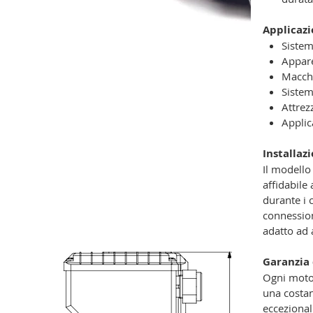
Applicazi
Sistem
Appare
Macchi
Sistem
Attrez
Applic
Installaz
Il modello
affidabile
durante i 
connession
adatto ad 
Garanzia 
Ogni motor
una costan
eccezional