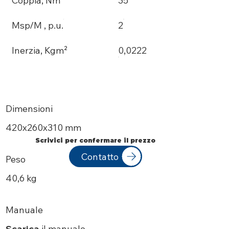
Coppia, Nm
35
Msp/M , p.u.
2
Inerzia, Kgm²
0,0222
Dimensioni
420х260x310 mm
Scrivici per confermare il prezzo
Contatto
Peso
40,6 kg
Manuale
Scarica
il manuale