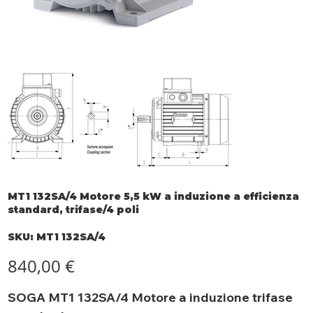
MT1 132SA/4 Motore 5,5 kW a induzione a efficienza
standard, trifase/4 poli
SKU
SKU:
MT1 132SA/4
MT1
132SA/4
Prezzo
840,00 €
SOGA MT1 132SA/4 Motore a induzione trifase