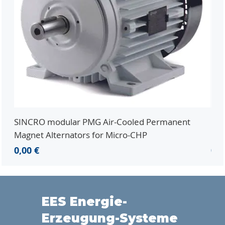
SINCRO modular PMG Air-Cooled Permanent
PMG
Magnet Alternators for Micro-CHP
Mic
Prezzo
Pr
0,00 €
0,0
EES Energie-
Erzeugung-Systeme