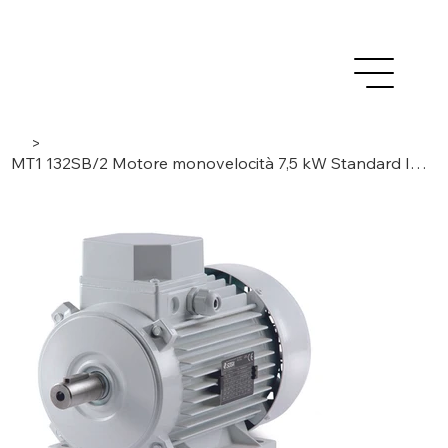
>
MT1 132SB/2 Motore monovelocità 7,5 kW Standard IEC, trifase / 2 poli