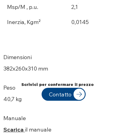
Msp/M , p.u.
2,1
Inerzia, Kgm²
0,0145
Dimensioni
382х260x310 mm
Scrivici per confermare il prezzo
Peso
Contatto
40,7 kg
Manuale
Scarica
il manuale