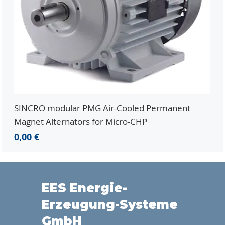
SINCRO modular PMG Air-Cooled Permanent
PMG
Magnet Alternators for Micro-CHP
Mic
Prezzo
Pr
0,00 €
0,0
EES Energie-
Erzeugung-Systeme
GmbH