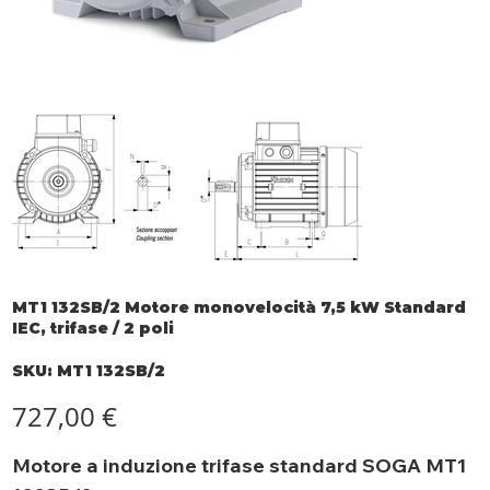
MT1 132SB/2 Motore monovelocità 7,5 kW Standard
IEC, trifase / 2 poli
SKU
SKU:
MT1 132SB/2
MT1
132SB/2
Prezzo
727,00 €
Motore a induzione trifase standard SOGA MT1