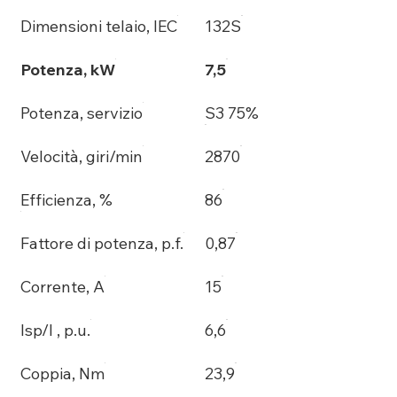
Dimensioni telaio, IEC
132S
Potenza, kW
7,5
Potenza, servizio
S3 75%
Velocità, giri/min
2870
Efficienza, %
86
Fattore di potenza, p.f.
0,87
Corrente, A
15
Isp/I , p.u.
6,6
Coppia, Nm
23,9