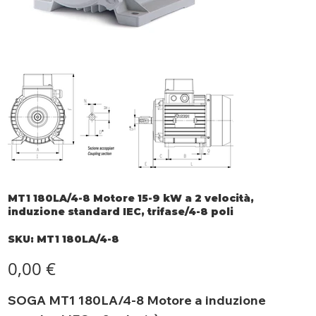
MT1 180LA/4-8 Motore 15-9 kW a 2 velocità,
induzione standard IEC, trifase/4-8 poli
SKU
SKU:
MT1 180LA/4-8
MT1
180LA/4-
8
Prezzo
0,00 €
SOGA MT1 180LA/4-8 Motore a induzione