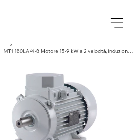
>
MT1 180LA/4-8 Motore 15-9 kW a 2 velocità, induzione standard IEC, trifase/4-8 poli