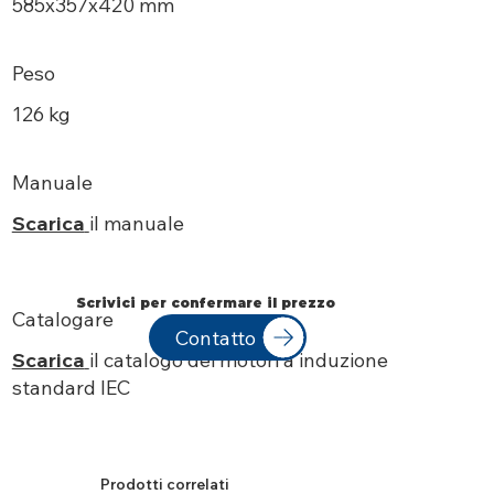
585х357x420 mm
Peso
126 kg
Manuale
Scarica
il manuale
Scrivici per confermare il prezzo
Catalogare
Contatto
Scarica
il catalogo dei motori a induzione
standard IEC
Prodotti correlati