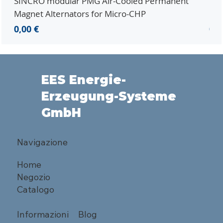
SINCRO modular PMG Air-Cooled Permanent
PMG
Magnet Alternators for Micro-CHP
Mic
Prezzo
Pr
0,00 €
0,0
EES Energie-
Erzeugung-Systeme
GmbH
Navigazione
Home
Negozio
Catalogo
Informazioni
Blog