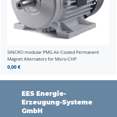
SINCRO modular PMG Air-Cooled Permanent
PMG
Magnet Alternators for Micro-CHP
Mic
Prezzo
Pr
0,00 €
0,0
EES Energie-
Erzeugung-Systeme
GmbH