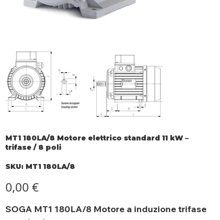
MT1 180LA/8 Motore elettrico standard 11 kW –
trifase / 8 poli
SKU
SKU:
MT1 180LA/8
MT1
180LA/8
Prezzo
0,00 €
SOGA MT1 180LA/8 Motore a induzione trifase