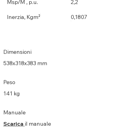
Msp/M , p.u.
2,2
Inerzia, Kgm²
0,1807
Dimensioni
538х318x383 mm
Peso
141 kg
Manuale
Scarica
il manuale