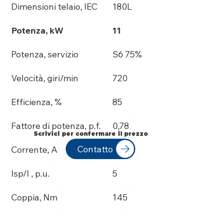
Dimensioni telaio, IEC
180L
Potenza, kW
11
Potenza, servizio
S6 75%
Velocità, giri/min
720
Efficienza, %
85
Fattore di potenza, p.f.
0,78
Scrivici per confermare il prezzo
Contatto
Corrente, A
24
Isp/I , p.u.
5
Coppia, Nm
145