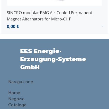
SINCRO modular PMG Air-Cooled Permanent
PMG
Magnet Alternators for Micro-CHP
Mic
Prezzo
Pr
0,00 €
0,0
EES Energie-
Erzeugung-Systeme
GmbH
Navigazione
Home
Negozio
Catalogo