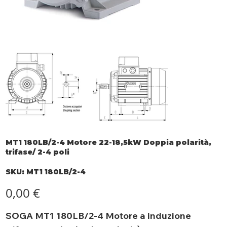
MT1 180LB/2-4 Motore 22-18,5kW Doppia polarità,
trifase/ 2-4 poli
SKU
SKU:
MT1 180LB/2-4
MT1
180LB/2-
4
Prezzo
0,00 €
SOGA MT1 180LB/2-4 Motore a induzione