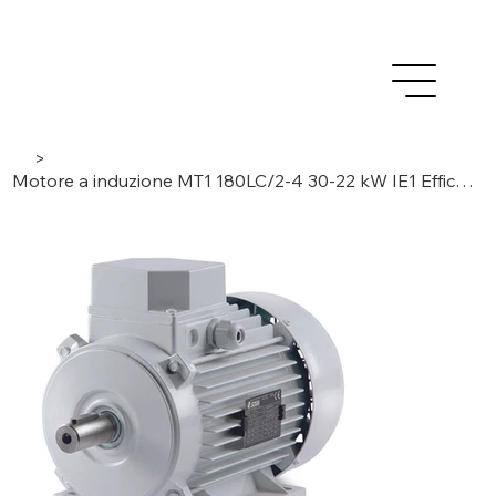
>
Motore a induzione MT1 180LC/2-4 30-22 kW IE1 Efficienza standard, trifase/2-4 poli