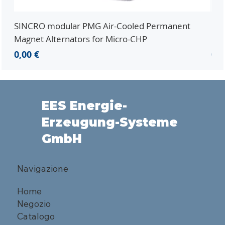
SINCRO modular PMG Air-Cooled Permanent
PMG
Magnet Alternators for Micro-CHP
Mic
Prezzo
Pr
0,00 €
0,0
EES Energie-
Erzeugung-Systeme
GmbH
Navigazione
Home
Negozio
Catalogo