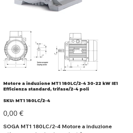
Motore a induzione MT1 180LC/2-4 30-22 kW IE1
Efficienza standard, trifase/2-4 poli
SKU
SKU:
MT1 180LC/2-4
MT1
180LC/2-
4
Prezzo
0,00 €
SOGA MT1 180LC/2-4 Motore a induzione