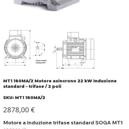
MT1 180MA/2 Motore asincrono 22 kW Induzione
standard – trifase / 2 poli
SKU
SKU:
MT1 180MA/2
MT1
180MA/2
Prezzo
2878,00 €
Motore a induzione trifase standard SOGA MT1