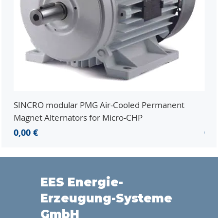
SINCRO modular PMG Air-Cooled Permanent
PMG
Magnet Alternators for Micro-CHP
Mic
Prezzo
Pr
0,00 €
0,0
EES Energie-
Erzeugung-Systeme
GmbH