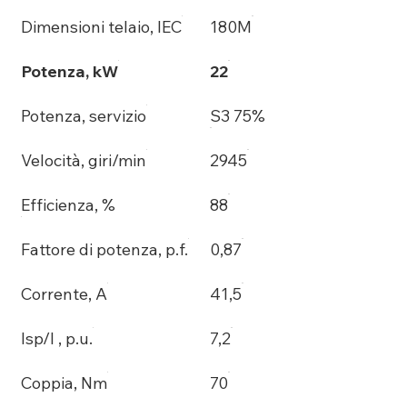
Dimensioni telaio, IEC
180M
Potenza, kW
22
Potenza, servizio
S3 75%
Velocità, giri/min
2945
Efficienza, %
88
Fattore di potenza, p.f.
0,87
Corrente, A
41,5
Isp/I , p.u.
7,2
Coppia, Nm
70