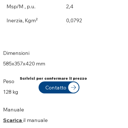
Msp/M , p.u.
2,4
Inerzia, Kgm²
0,0792
Dimensioni
585х357x420 mm
Scrivici per confermare il prezzo
Peso
Contatto
128 kg
Manuale
Scarica
il manuale