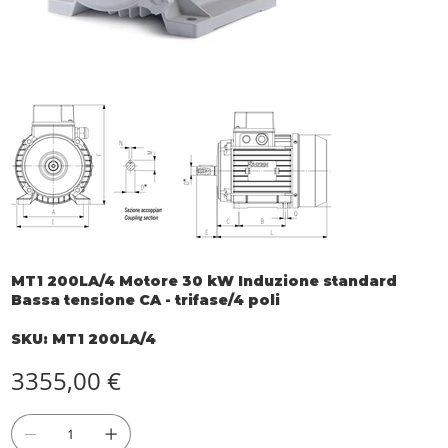
MT1 200LA/4 Motore 30 kW Induzione standard
Bassa tensione CA - trifase/4 poli
SKU
SKU:
MT1 200LA/4
MT1
200LA/4
Prezzo
3355,00 €