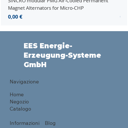
SINCRO modular PMG Air-Cooled Permanent
PMG
Magnet Alternators for Micro-CHP
Mic
Prezzo
Pr
0,00 €
0,0
EES Energie-
Erzeugung-Systeme
GmbH
Navigazione
Home
Negozio
Catalogo
Informazioni
Blog