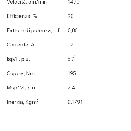
Velocità, giri/min
1470
Efficienza, %
90
Fattore di potenza, p.f.
0,86
Corrente, A
57
Isp/I , p.u.
6,7
Coppia, Nm
195
Msp/M , p.u.
2,4
Inerzia, Kgm²
0,1791