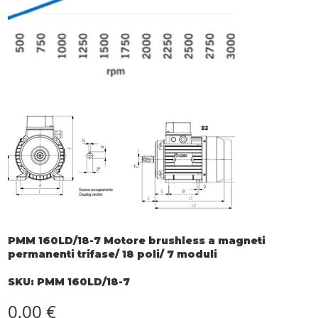
PMM 160LD/18-7 Motore brushless a magneti
permanenti trifase/ 18 poli/ 7 moduli
SKU
SKU:
PMM 160LD/18-7
PMM
160LD/18-
7
Prezzo
0,00 €