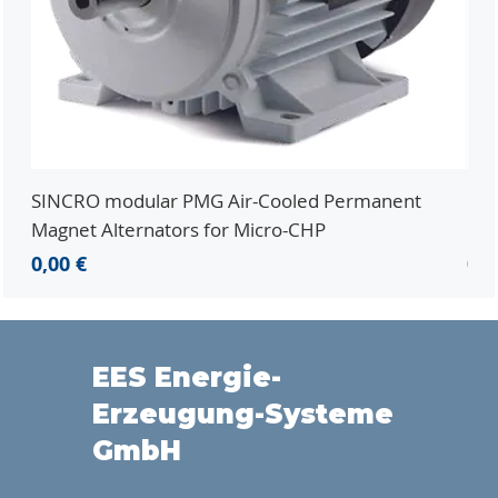
SINCRO modular PMG Air-Cooled Permanent
PMG
Magnet Alternators for Micro-CHP
Mic
Prezzo
Pr
0,00 €
0,0
EES Energie-
Erzeugung-Systeme
GmbH