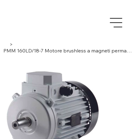
>
PMM 160LD/18-7 Motore brushless a magneti permanenti trifase/ 18 poli/ 7 moduli