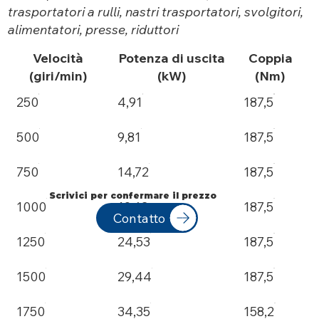
trasportatori a rulli, nastri trasportatori, svolgitori,
alimentatori, presse, riduttori
Velocità
Potenza di uscita
Coppia
(giri/min)
(kW)
(Nm)
250
4,91
187,5
500
9,81
187,5
750
14,72
187,5
Scrivici per confermare il prezzo
1000
19,63
187,5
Contatto
1250
24,53
187,5
1500
29,44
187,5
1750
34,35
158,2