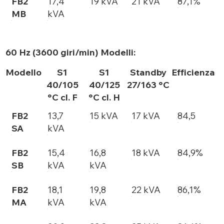
FB2
17,4
19 kVA
21 kVA
87,1%
MB
kVA
60 Hz (3600 giri/min) Modelli:
Modello
S1
S1
Standby
Efficienza
40/105
40/125
27/163 °C
°C cl. F
°C cl. H
FB2
13,7
15 kVA
17 kVA
84,5
SA
kVA
FB2
15,4
16,8
18 kVA
84,9%
SB
kVA
kVA
FB2
18,1
19,8
22 kVA
86,1%
MA
kVA
kVA