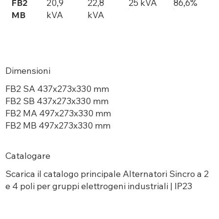
FB2
20,9
22,8
25 kVA
86,6%
MB
kVA
kVA
Dimensioni
FB2 SA 437x273x330 mm
FB2 SB 437x273x330 mm
FB2 MA 497x273x330 mm
FB2 MB 497x273x330 mm
Catalogare
Scarica
il catalogo principale Alternatori Sincro a 2
e 4 poli per gruppi elettrogeni industriali | IP23