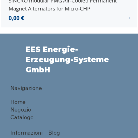
SINCRO modular PMG Air-Cooled Permanent
PMG
Magnet Alternators for Micro-CHP
Mic
Prezzo
Pr
0,00 €
0,0
EES Energie-
Erzeugung-Systeme
GmbH
Navigazione
Home
Negozio
Catalogo
Informazioni
Blog