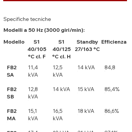
Specifiche tecniche
Modelli a 50 Hz (3000 giri/min):
Modello
S1
S1
Standby
Efficienza
40/105
40/125
27/163 °C
°C cl. F
°C cl. H
FB2
11,4
12,5
14 kVA
84,8
SA
kVA
kVA
FB2
12,8
14 kVA
15 kVA
85,4%
SB
kVA
FB2
15,1
16,5
18 kVA
86,6%
MA
kVA
kVA