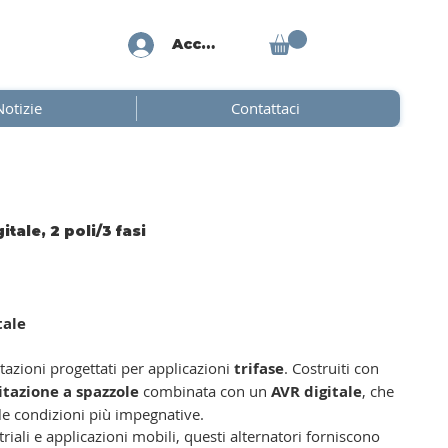
Accedi
Notizie
Contattaci
tale, 2 poli/3 fasi
tale
tazioni progettati per applicazioni
trifase
. Costruiti con
itazione a spazzole
combinata con un
AVR digitale
, che
lle condizioni più impegnative.
riali e applicazioni mobili, questi alternatori forniscono