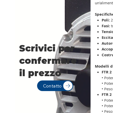
un'aliment
Specifich
Poli:
Fasi:
t
Tensi
Eccita
Autor
Scrivici per
Accop
Costr
confermare
Modelli d
il prezzo
FTR 2
• Pote
• Pote
Contatto
• Peso
FTR 2
• Pote
• Pote
• Peso