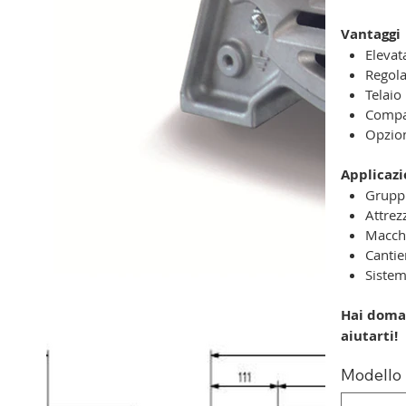
Vantaggi
Elevat
Regola
Telaio
Compat
Opzion
Applicazi
Gruppi
Attrez
Macchi
Cantie
Sistem
Hai doman
aiutarti!
Modello