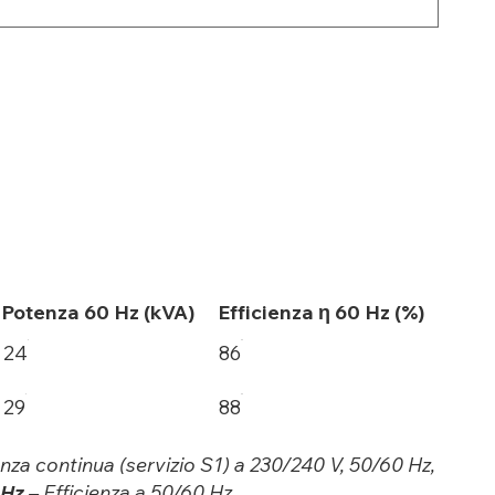
Potenza 60 Hz (kVA)
Efficienza η 60 Hz (%)
24
86
29
88
za continua (servizio S1) a 230/240 V, 50/60 Hz,
 Hz
– Efficienza a 50/60 Hz