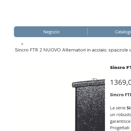
Negozio
Catalog
>
Sincro FTR 2 NUOVO Alternatori in acciaio, spazzole co
Sincro F
Prezzo
1369,
Sincro FT
La serie
S
un robus
garantisce
Progettati