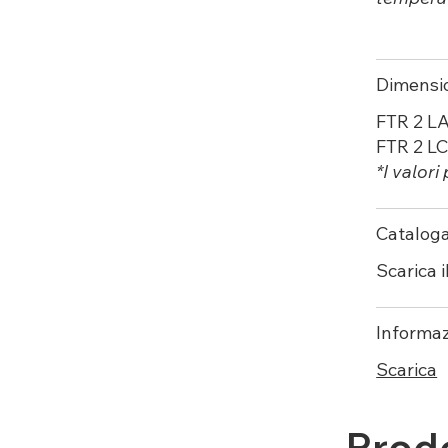
Dimensi
FTR 2 L
FTR 2 L
*I valori
Cataloga
Scarica
i
Informaz
Scarica
Prodo