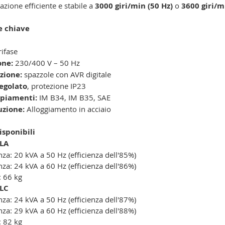
azione efficiente e stabile a
3000 giri/min (50 Hz)
o
3600 giri/m
e chiave
2
rifase
one:
230/400 V – 50 Hz
zione:
spazzole con AVR digitale
egolato
, protezione IP23
piamenti:
IM B34, IM B35, SAE
uzione:
Alloggiamento in acciaio
isponibili
 LA
nza: 20 kVA a 50 Hz (efficienza dell'85%)
nza: 24 kVA a 60 Hz (efficienza dell'86%)
: 66 kg
 LC
nza: 24 kVA a 50 Hz (efficienza dell'87%)
nza: 29 kVA a 60 Hz (efficienza dell'88%)
: 82 kg