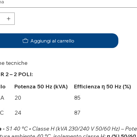
Aggiungi al carrello
he tecniche
R 2 – 2 POLI:
lo
Potenza 50 Hz (kVA)
Efficienza η 50 Hz (%)
LA
20
85
LC
24
87
a -
S1 40 °C • Classe H (kVA 230/240 V 50/60 Hz) – Poten
ura ambiente 40 °C, isolamento classe H;
η (%) 50/60