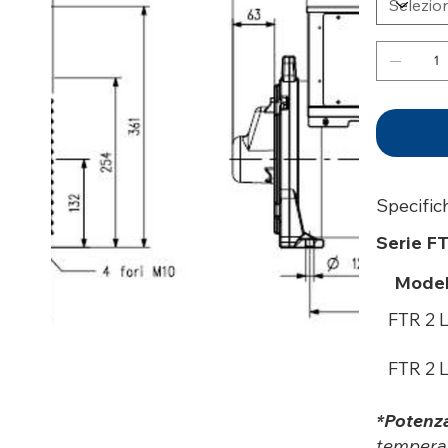
Specific
Serie FT
Model
FTR 2 
FTR 2 
*Potenz
temperat