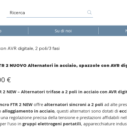
o
Su di noi
n AVR digitale, 2 poli/3 fasi
TR 2 NUOVO Alternatori in acciaio, spazzole con AVR digi
00 €
R 2 NEW – Alternatori trifase a 2 poli in acciaio con AVR digi
incro FTR 2 NEW
offre
alternatori sincroni a 2 poli
ad alte pres
to
alloggiamento in acciaio
, questi alternatori sono dotati di
ecc
 una regolazione precisa della tensione e prestazioni affidabili ne
 per l'uso in
gruppi elettrogeni portatili
, apparecchiature indust