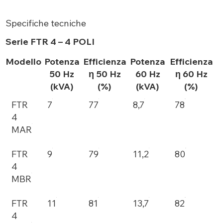
Specifiche tecniche
Serie FTR 4 – 4 POLI
Modello
Potenza
Efficienza
Potenza
Efficienza
50 Hz
η 50 Hz
60 Hz
η 60 Hz
(kVA)
(%)
(kVA)
(%)
FTR
7
77
8,7
78
4
MAR
FTR
9
79
11,2
80
4
MBR
FTR
11
81
13,7
82
4