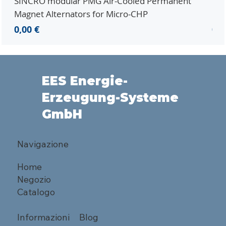
SINCRO modular PMG Air-Cooled Permanent
PMG
Magnet Alternators for Micro-CHP
Mic
Prezzo
Pr
0,00 €
0,0
EES Energie-
Erzeugung-Systeme
GmbH
Navigazione
Home
Negozio
Catalogo
Informazioni
Blog