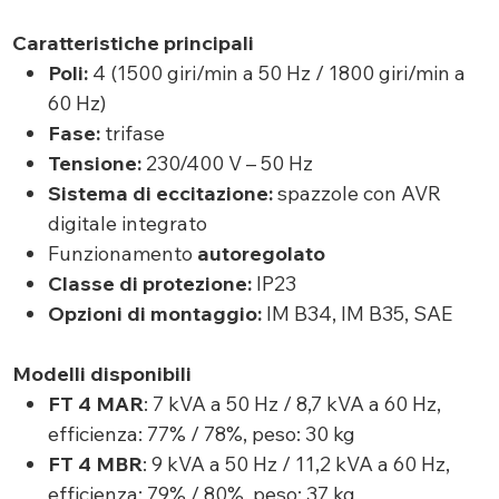
Caratteristiche principali
Poli:
4 (1500 giri/min a 50 Hz / 1800 giri/min a
60 Hz)
Fase:
trifase
Tensione:
230/400 V – 50 Hz
Sistema di eccitazione:
spazzole con AVR
digitale integrato
Funzionamento
autoregolato
Classe di protezione:
IP23
Opzioni di montaggio:
IM B34, IM B35, SAE
Modelli disponibili
FT 4 MAR
: 7 kVA a 50 Hz / 8,7 kVA a 60 Hz,
efficienza: 77% / 78%, peso: 30 kg
FT 4 MBR
: 9 kVA a 50 Hz / 11,2 kVA a 60 Hz,
efficienza: 79% / 80%, peso: 37 kg