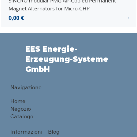
SINCRO modular PMG Air-Cooled Permanent
PMG
Magnet Alternators for Micro-CHP
Mic
Prezzo
Pr
0,00 €
0,0
EES Energie-
Erzeugung-Systeme
GmbH
Navigazione
Home
Negozio
Catalogo
Informazioni
Blog