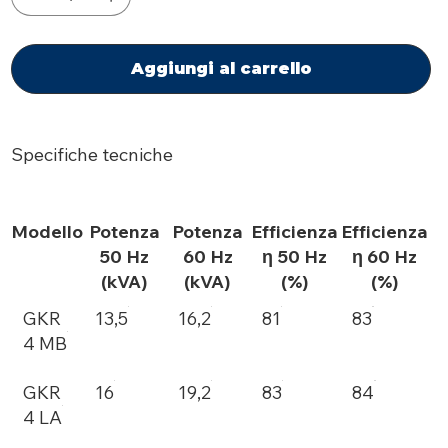
Aggiungi al carrello
Specifiche tecniche
Modello
Potenza
Potenza
Efficienza
Efficienza
50 Hz
60 Hz
η 50 Hz
η 60 Hz
(kVA)
(kVA)
(%)
(%)
GKR
13,5
16,2
81
83
4 MB
GKR
16
19,2
83
84
4 LA