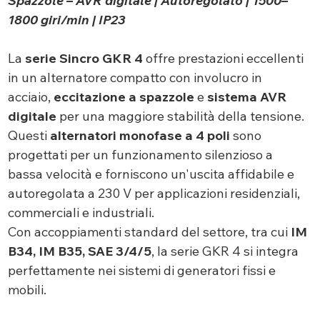
Spazzole – AVR digitale | Autoregolato | 1500–
1800 giri/min | IP23
La
serie Sincro GKR 4
offre prestazioni eccellenti
in un alternatore compatto con involucro in
acciaio,
eccitazione a
spazzole
e
sistema AVR
digitale
per una maggiore stabilità della tensione.
Questi
alternatori monofase a 4 poli
sono
progettati per un funzionamento silenzioso a
bassa velocità e forniscono un'uscita affidabile e
autoregolata a 230 V per applicazioni residenziali,
commerciali e industriali.
Con accoppiamenti standard del settore, tra cui
IM
B34, IM B35, SAE 3/4/5
, la serie GKR 4 si integra
perfettamente nei sistemi di generatori fissi e
mobili.